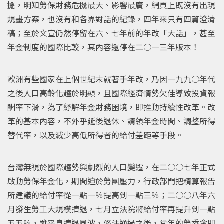
擺，明知勞保財務危機最大、影響最廣，網頁上既沒有出現
規畫方案，也沒有和各界對話的紀錄，四年來只有四篇澄清
稿；至於文宣仍然停留在六、七年前的年改「大話」，甚至
年金制度的國際比較，其內容還停在二○一三年版本！
歐洲有些國家在上個世紀末就著手年改，乃因一九九○年代
之後人口高齡化趨於明顯，且國際經濟情勢欠佳導致投資報
酬率下滑，為了紓解年金財務困境，即推動持續性改革。改
革的基本內容，不外乎延後退休、請領年金時間、調整所得
替代率，以及減少高低所得者的給付差距等手段。
台灣無視於國際趨勢與劇烈的人口變遷，在二○○七年正式
啟動勞保年金化，期間迫於勞團壓力，行政部門把精算報告
所建議的給付率從一點一％提高到一點三％；二○○八年六
月發生勞工大規模擠退，七月立法院將給付率再提升到一點
五五％，雖平息擠退風波，修法通過之後，當年的勞委會即