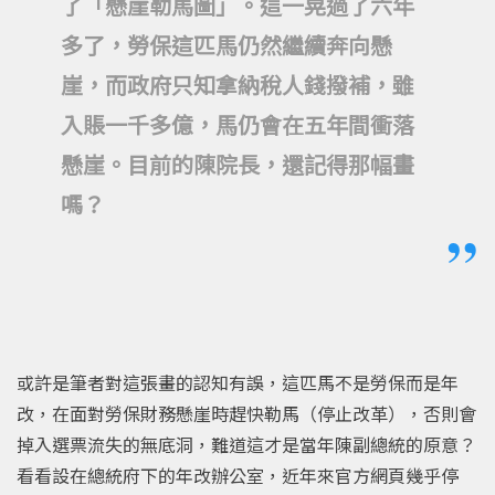
了「懸崖勒馬圖」。這一晃過了六年
多了，勞保這匹馬仍然繼續奔向懸
崖，而政府只知拿納稅人錢撥補，雖
入賬一千多億，馬仍會在五年間衝落
懸崖。目前的陳院長，還記得那幅畫
嗎？
或許是筆者對這張畫的認知有誤，這匹馬不是勞保而是年
改，在面對勞保財務懸崖時趕快勒馬（停止改革），否則會
掉入選票流失的無底洞，難道這才是當年陳副總統的原意？
看看設在總統府下的年改辦公室，近年來官方網頁幾乎停