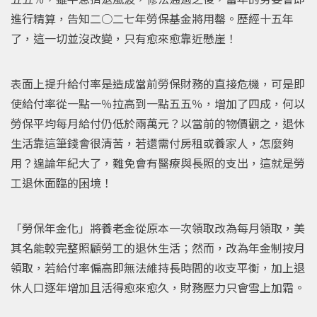
進行精算，告知二○二七年勞保基金將用罄。歷經十五年
了，這一切並沒改變，只有愈來愈靠近懸崖！
表面上提升給付率是造成當前勞保財務的直接危機，可是即
使給付率從一點一％拉高到一點五五％，增加了四成，何以
勞保平均每月給付仍低於兩萬元？以當前的物價觀之，退休
生活靠這筆錢會很清苦，若還需付房租或養家人，怎麼夠
用？遑論年紀大了，難免會有醫療與長照的支出，這就是勞
工退休面臨的困境！
「勞保年金化」將養老金從原本一次領取改為每月領取，美
其名能較完整照顧勞工的退休生活；然而，改為年金制按月
領取，若給付率偏高即無法維持長時間的收支平衡，加上退
休人口逐年增加且活得愈來愈久，財務壓力只會雪上加霜。