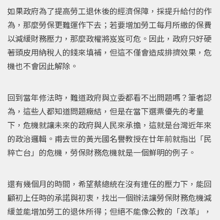
如果政府為了提高勞工退休後的經濟保障，採提升給付的作
為，那麼勞保更難運作下去；若要增加勞工每月所繳的保費
以減緩財務壓力，那麼政權將岌岌可危。因此，政府只好硬
著頭皮用納稅人的錢來填補，但這不僅會造成排擠效果，危
機也不會因此解除。
回到當年修法時，難道政府與立委都看不出問題嗎？筆者認
為，這些人都知道問題癥結，但是在當下選票優先的考量
下，危機就讓未來的政府與人民來承擔，這就是台灣近年來
的政治邏輯。甫去世的黃光國名譽教授在廿年前就指出「民
粹亡台」的危機，勞保財務危機就是一個鮮明的例子。
還有幾個月的時間，希望蔡總統在沒有連任的壓力下，能回
顧初上任時的承諾與初衷，找出一個辦法讓勞保財務危機減
緩並能增加勞工的退休所得；但絕不能像公教的「改革」，