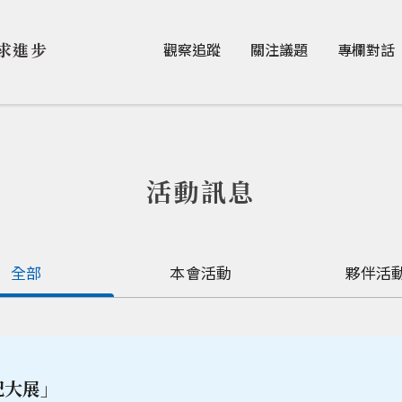
Jump to Main content
Jump to Navigation
求進步
觀察追蹤
關注議題
專欄對話
活動訊息
全部
本會活動
夥伴活
紀大展」