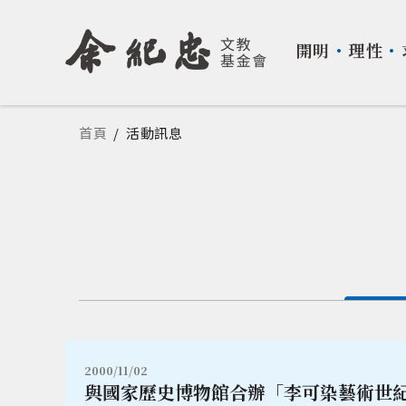
開明
・
理性
・
您在這裡
首頁
/
活動訊息
2000/11/02
與國家歷史博物館合辦「李可染藝術世