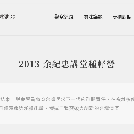
Jump to Main content
Jump to Navigation
求進步
觀察追蹤
關注議題
專欄對話
2013 余紀忠講堂種籽營
圓滿結束，與會學員將為台灣尋求下一代的群體責任，在複雜多
群體意識與承擔能量，發揮自我突破與創新的台灣價值