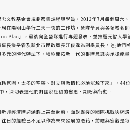
忠文教基金會規劃密集課程與學員，2013年7月每個周六
一周在陽明山舉行二天一夜的工作坊，營隊學員與各領域名師
 Action Plan」，最後向全營隊進行專題發表，並推選元
董事長詹岳霖及新北市民政局長江俊霆為副學員長。 他們
與多元的時代轉型下，積極開拓新一代的群體意識與承擔能量
耗氛圍，太多的空轉、對立與激情也必須沉澱下來」，44位
營中，深切表達他們對國家社稷的省思、期盼與行動。
洲新興經濟體迎頭趕上甚至超前，面對嚴峻的國際挑戰與網路
，往日的經驗已不足以作為未來發展的憑藉，前瞻與宏觀是每