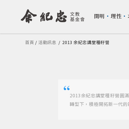
開明
・
理性
・
您在這裡
首頁
/
活動訊息
/
2013 余紀忠講堂種籽營
2013余紀忠講堂種籽營
轉型下，積極開拓新一代的