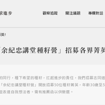
Jump to Main content
Jump to Navigation
求進步
觀察追蹤
關注議題
專欄對話
英!
「余紀忠講堂種籽營」招募各界菁英
的同行，種下希望的種籽，扛起進步的責任，我們招募志同
「余紀忠講堂種籽營」開放招募50位種籽菁英，年齡30歲至
並表達自我想法者。需有推薦函以供徵選。