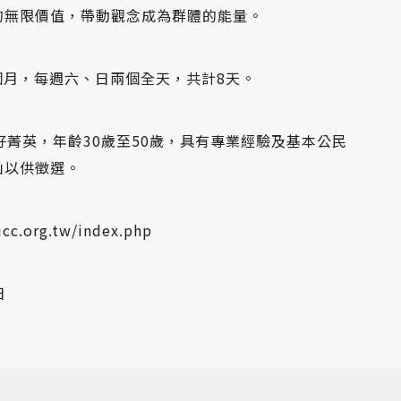
的無限價值，帶動觀念成為群體的能量。
個月，每週六、日兩個全天，共計8天。
種籽菁英，年齡30歲至50歲，具有專業經驗及基本公
函以供徵選。
ucc.org.tw/index.php
日