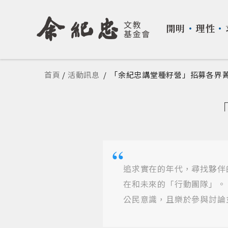
開明
・
理性
・
您在這裡
首頁
/
活動訊息
/
「余紀忠講堂種籽營」招募各界菁
追求實在的年代，尋找夥伴
在和未來的「行動團隊」。
公民意識，且樂於參與討論