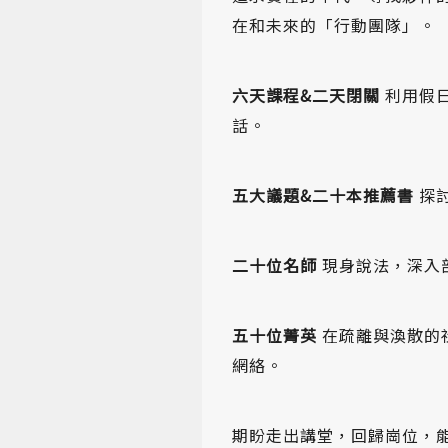
在和未來的「行動團隊」。
六天課程&二天閉關
利用假
話。
五大議題&二十本推薦書
探
二十位名師
現身說法，深入
五十位菁英
在疏離與渙散的
網絡。
期盼走出講堂，回歸崗位，