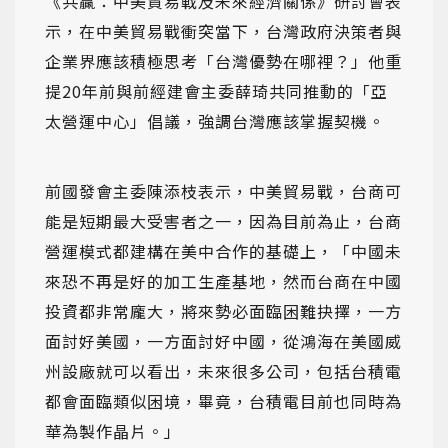
《共贏：中美貿易戰及未來經濟關係》研討會表
示，在中美貿易戰衝突當下，台灣政府決策者與
企業界應該積極思考「台灣優勢在哪裡？」他重
提20年前與前經建會主委薛琦共同推動的「亞
太營運中心」倡議，強調台灣應該掌握契機。
前國發會主委陳添枝表示，中美貿易戰，台商可
能是短期最大受害者之一，因為目前為止，台商
營運模式都建構在美中合作的基礎上，「中國未
來恐不再是好的加工生產基地，然而台商在中國
投資都非常龐大，將來勢必面臨困難抉擇，一方
面討好美國，一方面討好中國，從鴻海在美國威
州設廠就可以看出，未來很多公司，包括台積電
都會面臨類似困境，畢竟，台積電目前也同時為
華為製作晶片。」