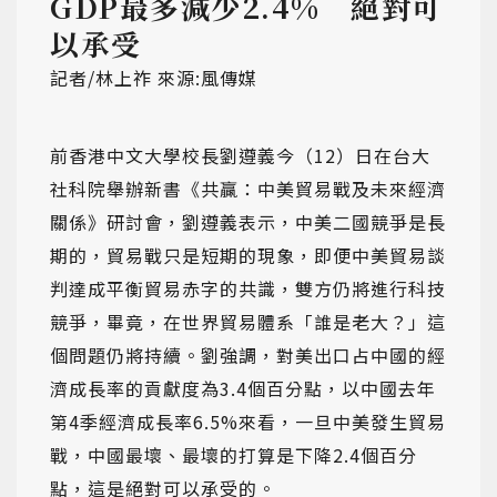
GDP最多減少2.4% 絕對可
以承受
記者/林上祚 來源:風傳媒
前香港中文大學校長劉遵義今（12）日在台大
社科院舉辦新書《共贏：中美貿易戰及未來經濟
關係》研討會，劉遵義表示，中美二國競爭是長
期的，貿易戰只是短期的現象，即便中美貿易談
判達成平衡貿易赤字的共識，雙方仍將進行科技
競爭，畢竟，在世界貿易體系「誰是老大？」這
個問題仍將持續。劉強調，對美出口占中國的經
濟成長率的貢獻度為3.4個百分點，以中國去年
第4季經濟成長率6.5%來看，一旦中美發生貿易
戰，中國最壞、最壞的打算是下降2.4個百分
點，這是絕對可以承受的。