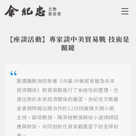
Jump to Main content
Jump to Navigation
【座談活動】專家談中美貿易戰 技術是
您在這裡
關鍵
劉遵義教授的新書《共贏:中美貿易戰及未來
經濟關係》對貿易戰進行了系統性的整理，也
提出對於未來經濟關係的展望。余紀忠文教基
金會與時報出版合作於12日特邀陳文茜小姐
主持，薛琦教授、陳添枝教授與徐小波律師回
應與對談，共同剖析在貿易戰風雲下的全球前
景。