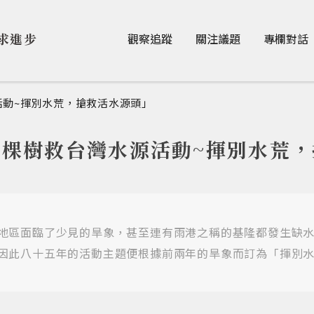
Jump to Main content
Jump to Navigation
求進步
觀察追蹤
關注議題
專欄對話
活動~揮別水荒，搶救活水源頭」
棵樹救台灣水源活動~揮別水荒
地區面臨了少見的旱象，甚至連有雨港之稱的基隆都發生缺
因此八十五年的活動主題便根據前兩年的旱象而訂為「揮別