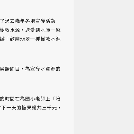
了過去幾年各地宣導活動
樹救水源，送愛到水庫─感
辦「歡樂翡翠─種樹救水源
鳥語節目，為宣導水資源的
的時間在為國小老師上「陪
省下一天的糖果錢共三千元，