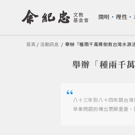
開明
・
理性
・
您在這裡
首頁
/
活動訊息
/
舉辦「種兩千萬棵樹救台灣水源
舉辦「種兩千萬
八十三年到八十四年間台灣
旱象問題的傳出更顯重要，