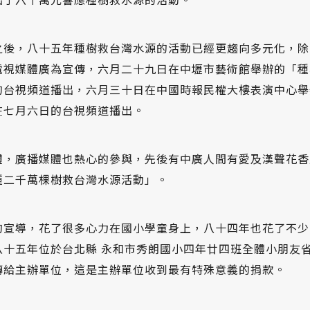
之後，八十五年種樹救台灣水源的活動已經更趨向多元化，除
電視媒體廣為宣傳，六月二十九日在中壢市藝術館舉辦的「種
的台視頻道播出，六月三十日在中國時報民權大樓表演中心舉
在七月六日的台視頻道播出。
體，廣播媒體也熱心的參與，先後有中廣人間有愛及漢聲花香
種二千萬棵樹救台灣水源活動」。
的宣導，花了很多心力在國小學童身上，八十四年也花了不少
八十五年位於台北縣 永和市秀朗國小四年廿四班全體小朋友
轉給主辦單位，這是主辦單位收到最有特殊意義的捐款。