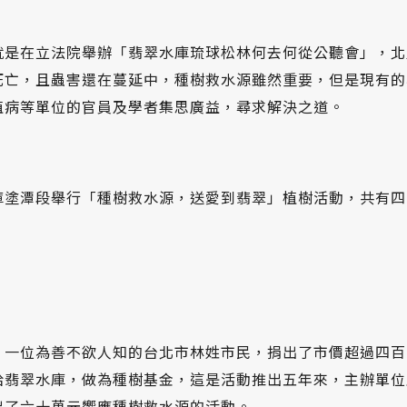
就是在立法院舉辦「翡翠水庫琉球松林何去何從公聽會」，北
死亡，且蟲害還在蔓延中，種樹救水源雖然重要，但是現有的
植病等單位的官員及學者集思廣益，尋求解決之道。
庫塗潭段舉行「種樹救水源，送愛到翡翠」植樹活動，共有四
，一位為善不欲人知的台北市林姓市民，捐出了市價超過四百
給翡翠水庫，做為種樹基金，這是活動推出五年來，主辦單位
出了六十萬元響應種樹救水源的活動。