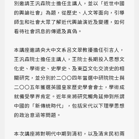
別邀請王汎森院士擔任主講人，並以「近世中國
的輿論社會」為題，從歷史、人文等面向，引導
師生和社會大眾了解近代輿論演近及變遷，如何
看待社會訊息的傳遞及真偽。
本講座邀請央大中文系呂文翠教擾擔任引言人，
王汎森院士擔任主講人，王院士長期投入思想文
化史、學術史、史學史、及東亞文化交流史的相
關研究，並分別於二〇〇四年當選中研院院士與
二〇〇五年獲選英國皇家歷史學會會士，學術成
就備受學界肯定。近年來將研究觸角延伸到所謂
中國的「新傳統時代」，包括宋代以下理學思想
的政治意涵等問題。
本次講座將對明代中期到清初，以及清末民初兩