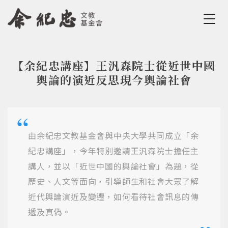
Jump to Main content
Jump to Navigation
【余紀忠講座】王汎森院士從近世中國
您在這裡
輿論的演近反思現今輿論社會
由余紀忠文教基金會與中央大學共同成立「余
紀忠講座」，今年特別邀請王汎森院士擔任主
講人，並以「近世中國的輿論社會」為題，從
歷史、人文等面向，引導師生和社會大眾了解
近代輿論演近及變遷，如何看待社會訊息的傳
遞及真偽。