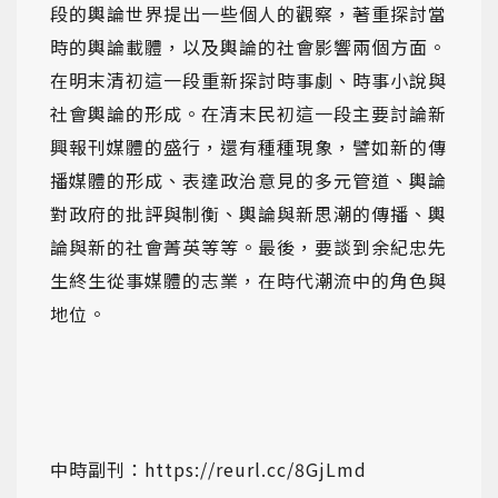
段的輿論世界提出一些個人的觀察，著重探討當
時的輿論載體，以及輿論的社會影響兩個方面。
在明末清初這一段重新探討時事劇、時事小說與
社會輿論的形成。在清末民初這一段主要討論新
興報刊媒體的盛行，還有種種現象，譬如新的傳
播媒體的形成、表達政治意見的多元管道、輿論
對政府的批評與制衡、輿論與新思潮的傳播、輿
論與新的社會菁英等等。最後，要談到余紀忠先
生終生從事媒體的志業，在時代潮流中的角色與
地位。
中時副刊：https://reurl.cc/8GjLmd