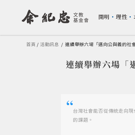
開明
・
理性
・
您在這裡
首頁
/
活動訊息
/
連續舉辦六場「邁向公與義的社
連續舉辦六場「
台灣社會能否從傳統走向現
的課題。