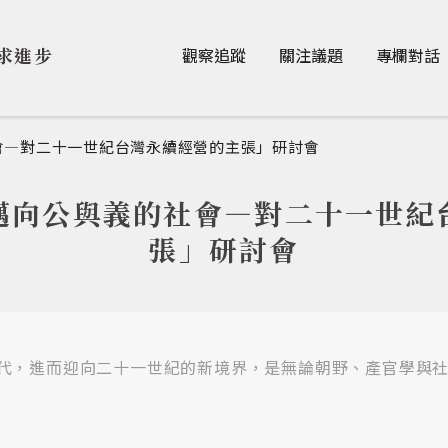
Jump to Main content
Jump to Navigation
求進步
觀察追蹤
關注議題
專欄對話
會—對二十一世紀台灣永續經營的主張」研討會
邁向公與義的社會—對二十一世紀
張」研討會
代，進而迎向二十一世紀的新境界，是無論朝野、產官學與