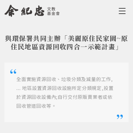
Jump to Main content
Jump to Navigation
與環保署共同主辦「美麗原住民家園~原
您在這裡
住民地區資源回收四合一示範計畫」
全面實施資源回收、垃圾分類及減量的工作,
... 地區設置資源回收設施所定分類規定,投置
於資源回收設備內;自行交付原販賣業者或依
回收管道回收等。