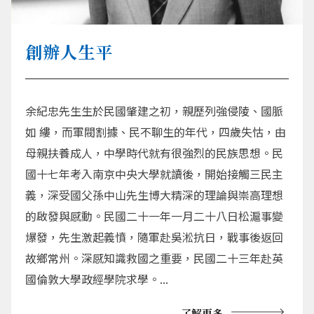
創辦人生平
余紀忠先生生於民國肇建之初，親歷列強侵陵、國脈
如 縷，而軍閥割據、民不聊生的年代，四歲失怙，由
母親扶養成人，中學時代就有很強烈的民族思想。民
國十七年考入南京中央大學就讀後，開始接觸三民主
義，深受國父孫中山先生博大精深的理論與崇高理想
的啟發與感動。民國二十一年一月二十八日松滬事變
爆發，先生激起義憤，隨軍赴吳淞抗日，戰事後返回
故鄉常州。深感知識救國之重要，民國二十三年赴英
國倫敦大學政經學院求學。...
了解更多