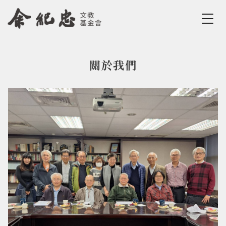
Jump to Main content
Jump to Navigation
關於我們
您在這裡