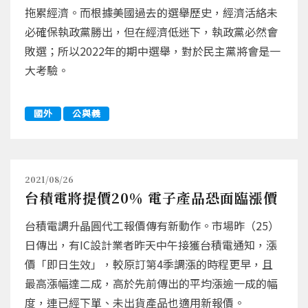
拖累經濟。而根據美國過去的選舉歷史，經濟活絡未
必確保執政黨勝出，但在經濟低迷下，執政黨必然會
敗選；所以2022年的期中選舉，對於民主黨將會是一
大考驗。
國外
公與義
2021/08/26
台積電將提價20％ 電子產品恐面臨漲價
台積電調升晶圓代工報價傳有新動作。市場昨（25）
日傳出，有IC設計業者昨天中午接獲台積電通知，漲
價「即日生效」，較原訂第4季調漲的時程更早，且
最高漲幅達二成，高於先前傳出的平均漲逾一成的幅
度，連已經下單、未出貨產品也適用新報價。