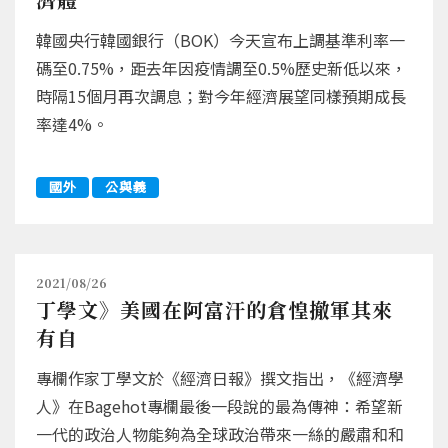
韓國央行韓國銀行（BOK）今天宣布上調基準利率一
碼至0.75%，距去年因疫情調至0.5%歷史新低以來，
時隔15個月再次調息；對今年經濟展望同樣預期成長
率達4%。
國外
公與義
2021/08/26
丁學文》美國在阿富汗的倉惶撤軍其來
有自
專欄作家丁學文於《經濟日報》撰文指出，《經濟學
人》在Bagehot專欄最後一段說的最為傳神：希望新
一代的政治人物能夠為全球政治帶來一絲的嚴肅和和