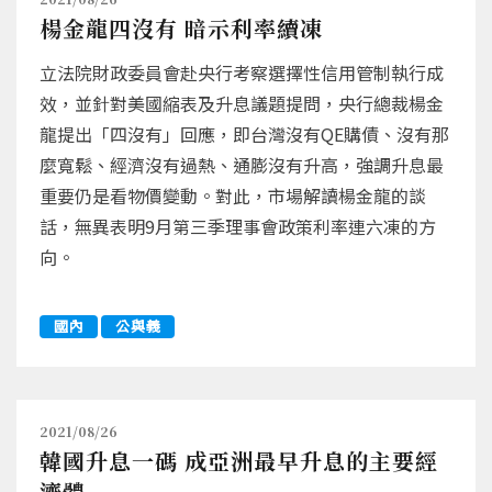
楊金龍四沒有 暗示利率續凍
立法院財政委員會赴央行考察選擇性信用管制執行成
效，並針對美國縮表及升息議題提問，央行總裁楊金
龍提出「四沒有」回應，即台灣沒有QE購債、沒有那
麼寬鬆、經濟沒有過熱、通膨沒有升高，強調升息最
重要仍是看物價變動。對此，市場解讀楊金龍的談
話，無異表明9月第三季理事會政策利率連六凍的方
向。
國內
公與義
2021/08/26
韓國升息一碼 成亞洲最早升息的主要經
濟體