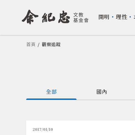
開明
・
理性
・
您在這裡
首頁
/
觀察追蹤
全部
國內
2017/01/10