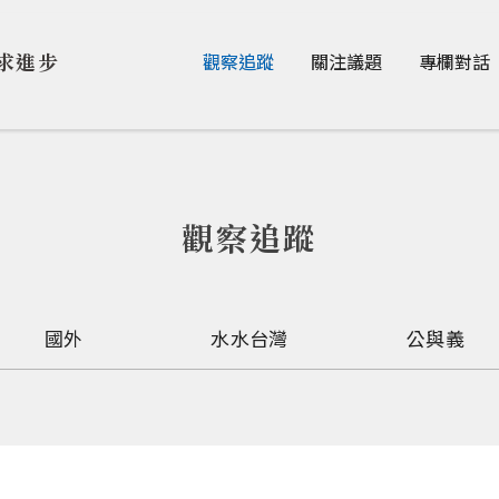
Jump to Main content
Jump to Navigation
求進步
觀察追蹤
關注議題
專欄對話
觀察追蹤
國外
水水台灣
公與義