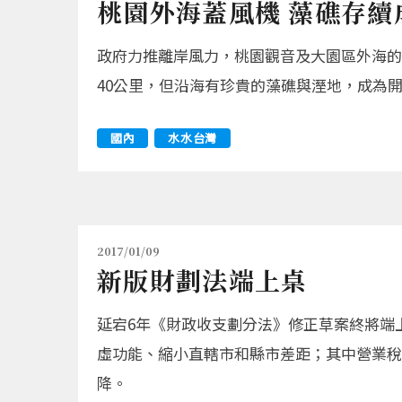
桃園外海蓋風機 藻礁存續
政府力推離岸風力，桃園觀音及大園區外海的
40公里，但沿海有珍貴的藻礁與溼地，成為
國內
水水台灣
2017/01/09
新版財劃法端上桌
延宕6年《財政收支劃分法》修正草案終將端
虛功能、縮小直轄市和縣市差距；其中營業稅
降。