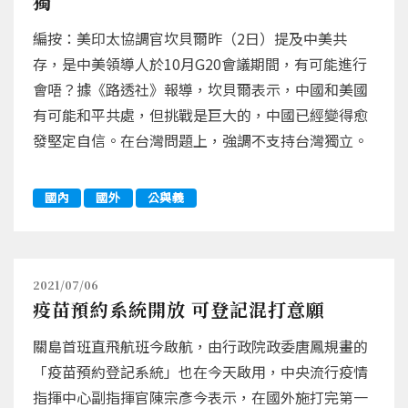
獨
編按：美印太協調官坎貝爾昨（2日）提及中美共
存，是中美領導人於10月G20會議期間，有可能進行
會唔？據《路透社》報導，坎貝爾表示，中國和美國
有可能和平共處，但挑戰是巨大的，中國已經變得愈
發堅定自信。在台灣問題上，強調不支持台灣獨立。
國內
國外
公與義
2021/07/06
疫苗預約系統開放 可登記混打意願
關島首班直飛航班今啟航，由行政院政委唐鳳規畫的
「疫苗預約登記系統」也在今天啟用，中央流行疫情
指揮中心副指揮官陳宗彥今表示，在國外施打完第一