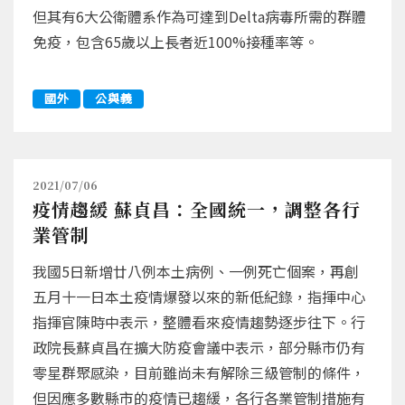
但其有6大公衛體系作為可達到Delta病毒所需的群體
免疫，包含65歲以上長者近100%接種率等。
國外
公與義
2021/07/06
疫情趨緩 蘇貞昌：全國統一，調整各行
業管制
我國5日新增廿八例本土病例、一例死亡個案，再創
五月十一日本土疫情爆發以來的新低紀錄，指揮中心
指揮官陳時中表示，整體看來疫情趨勢逐步往下。行
政院長蘇貞昌在擴大防疫會議中表示，部分縣市仍有
零星群聚感染，目前雖尚未有解除三級管制的條件，
但因應多數縣市的疫情已趨緩，各行各業管制措施有