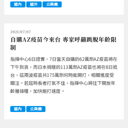
國內
國外
公與義
2021/07/07
自購AZ疫苗今來台 專家呼籲跳脫年齡限
制
指揮中心6日證實，7日當天自購的62萬劑AZ疫苗將在
下午到貨，而日本捐贈的113萬劑AZ疫苗也將在8日抵
台，這兩波疫苗共175萬劑何時能開打，相關進度受
關注。若屆時長者打氣不佳，指揮中心將往下開放年
齡層接種，加快施打速度。
國內
公與義