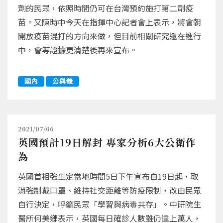
劑的民眾，依照時間仍可在台灣預約施打第二劑疫
苗。又陳時中今天在指揮中心記者會上表示，將會朝
開放疫苗混打的方向來做，但目前相關研究還在進行
中，會等證據更清楚後再來宣布。
國內
公與義
2021/07/06
英國預計19日解封 專家分析6大公衛作
為
英國首相強生定當地時間5日下午宣布自19日起，取
消強制戴口罩、維持社交距離等防疫限制，改由民眾
自行決定，呼籲民眾「學習與病毒共存」。中研院生
醫所何美鄉表示，英國每日確診人數雖仍達上萬人，