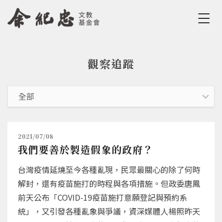
Jump to Main content
Jump to Navigation
觀察追蹤
您在這裡
2021/07/08
我們要善於製造假象的政府？
台灣疫情延燒至今各種亂現，民眾最關心的除了何時
解封，還有疫苗施打的時程與各項措施。但政委唐鳳
前天公布「COVID-19疫苗施打意願登記與預約系
統」，又引發各種亂象與爭議，資深媒體人楊照昨天