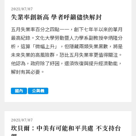
2021/07/07
失業率創新高 學者呼籲儘快解封
五月失業率百分之四點一一，創下七年半以來的單月
最高紀錄。文化大學勞動暨人力學系副教授辛炳隆分
析，這算「微幅上升」，但隱藏兩類失業黑數，將是
未來失業的高風險群，恐比五月失業率更值得關注。
他認為，政府除了紓困，還須恢復與提升經濟動能，
解封有其必要。
國內
公與義
2021/07/07
坎貝爾：中美有可能和平共處 不支持台