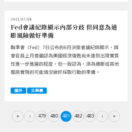
2021/07/08
Fed會議紀錄顯示內部分歧 但同意為通
膨風險做好準備
聯準會（Fed）7日公布的6月決策會議紀錄顯示，與
會官員上月普遍認為美國經濟復甦尚未達到出現實質
性進一步進展的程度，但一致認為，須為通膨或其他
風險實現的可能情況做好採取行動的準備。
國外
公與義
«
‹
479
480
481
482
483
›
»