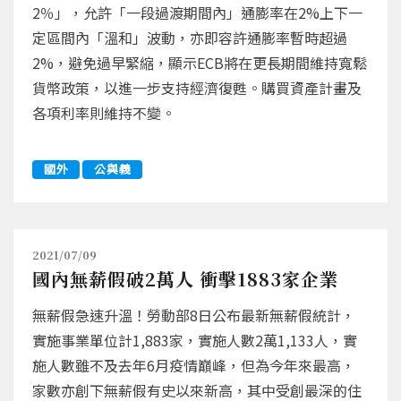
2％」，允許「一段過渡期間內」通膨率在2%上下一
定區間內「溫和」波動，亦即容許通膨率暫時超過
2%，避免過早緊縮，顯示ECB將在更長期間維持寬鬆
貨幣政策，以進一步支持經濟復甦。購買資產計畫及
各項利率則維持不變。
國外
公與義
2021/07/09
國內無薪假破2萬人 衝擊1883家企業
無薪假急速升溫！勞動部8日公布最新無薪假統計，
實施事業單位計1,883家，實施人數2萬1,133人，實
施人數雖不及去年6月疫情巔峰，但為今年來最高，
家數亦創下無薪假有史以來新高，其中受創最深的住