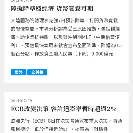
2021/07/09
陸擬降準穩經濟 貨幣寬鬆可期
大陸國務院總理李克強7日預告降準，打開貨幣寬鬆
的想像空間。市場分析認為受三原因推動，包括穩經
濟、助企業抗通膨，以及對沖到期MLF（中期借貸便
利），預估最快本周末就會宣布全面降準，降幅為0.5
個百分點，釋放資金逾人民幣（下同）9,000億元。
國外
公與義
2021/07/09
ECB改變決策 容許通膨率暫時超過2%
歐洲央行（ECB）8日在決策會議宣布重大決策，將通
膨目標從「低於但接近2%」，提高為「對稱性