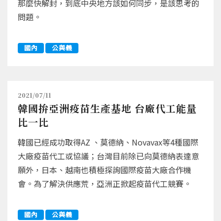
那麼快解封，到底中央地方該如何同步，是該思考的
問題。
國內
公與義
2021/07/11
韓國拚亞洲疫苗生產基地 台廠代工能量
比一比
韓國已經成功取得AZ 、莫德納、Novavax等4種國際
大廠疫苗代工或協議；台灣目前除已向莫德納表達意
願外，日本、越南也積極探詢國際疫苗大廠合作機
會。為了解決供應荒，亞洲正掀起疫苗代工競賽。
國內
公與義