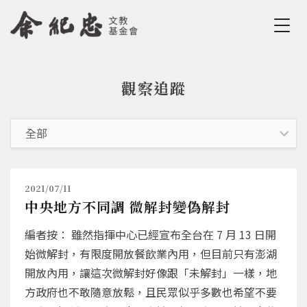
Jump to Main content
Jump to Navigation
觀察追蹤
您在這裡
2021/07/11
中央地方不同調 微解封變偽解封
編者按： 雖然指揮中心已經宣布全台在 7 月 13 日開
始微解封，有限度開放餐飲業內用，但目前只有澎湖
開放內用，讓這次微解封好像跟「未解封」一樣，地
方政府也不敢隨意放鬆，且民眾似乎多數也希望不要