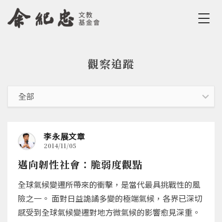
Jump to Main content
Jump to Navigation
觀察追蹤
您在這裡
李永展文章
2014/11/05
邁向韌性社會：脆弱度觀點
全球氣候變遷所帶來的衝擊，是當代最具挑戰性的風
險之一。 面對日益詭譎多變的極端氣候，各界已深切
感受到全球氣候變遷對地方微氣候的影響愈見深重。