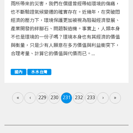
雨所帶來的災害，我們在償還曾經帶給環境的傷痛，
也不斷驗證氣候變遷的確實存在。近幾年，在突破悶
經濟的壓力下，環境保護更加被視為阻礙經濟發展、
產業開發的絆腳石、問題製造機。事實上，人類本身
不也是環境的一份子嗎？環境本身也有其經濟的價值
與衡量，只是少有人願意在多方價值與利益衝突下，
合理考量、計算它的價值與代價而已。...
國內
水水台灣
«
‹
229
230
231
232
233
›
»