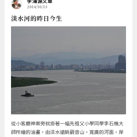
李鴻源文章
2014/10/13
淡水河的昨日今生
從小客廳神案旁就掛著一幅先祖父小學同學李石樵大
師所繪的油畫，由淡水遠眺觀音山，寬廣的河面，岸