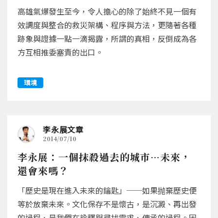
高雄氣爆發生至今，令人擔心的除了始終不見一個有
效調度與整合的救災架構、程序與方法，更隨著各種
跡象與證據一點一滴揭露，所謂的真相，反倒成為各
方互相推委塞責的出口。
環境
李永展文章
2014/07/10
李永展：一個抹殺過去的城市…未來，
還會來嗎？
「歷史是現在進入未來的鑰匙」──如果抛棄歷史便
等於放棄未來。文化保存不是懷古，是沉澱、再出發
的過程、是我們在詮釋與尋找需求、傳承的過程。因