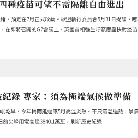
這四種疫苗可望不需隔離自由進出
緒，預定在7月正式啟動。歐盟執行委員會5月31日提議，
，在即將召開的G7會議上，英國首相強生呼籲應盡快對疫苗
破紀錄 專家：須為極端氣候做準備
峻乾旱，今年梅雨延遲讓5月高溫炎熱。不只氣溫過熱，景氣
的尖峰用電高達3840.1萬瓩，刷新歷史紀錄。