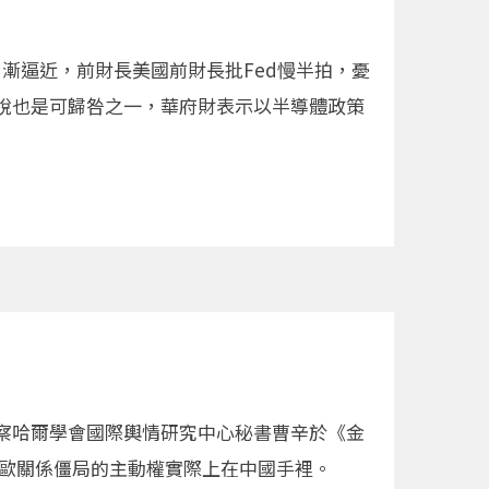
日漸逼近，前財長美國前財長批Fed慢半拍，憂
稅也是可歸咎之一，華府財表示以半導體政策
察哈爾學會國際輿情研究中心秘書曹辛於《金
中歐關係僵局的主動權實際上在中國手裡。