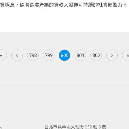
資概念，協助食農產業的貸款人發揮可持續的社會影響力。
«
‹
›
798
799
800
801
802
人
台北市萬華區大理街 132 號 3 樓