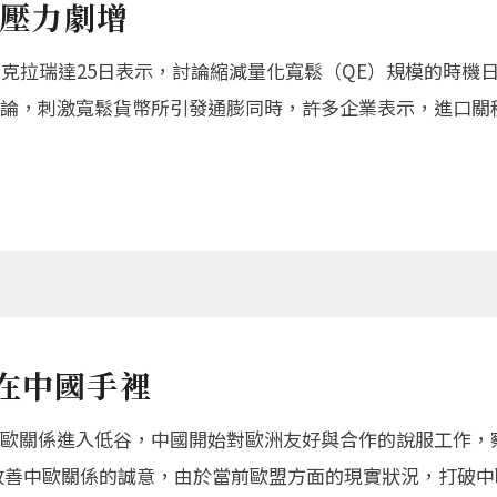
澎壓力劇增
席克拉瑞達25日表示，討論縮減量化寬鬆（QE）規模的時機
論，刺激寬鬆貨幣所引發通膨同時，許多企業表示，進口關
在中國手裡
歐關係進入低谷，中國開始對歐洲友好與合作的說服工作，
改善中歐關係的誠意，由於當前歐盟方面的現實狀況，打破