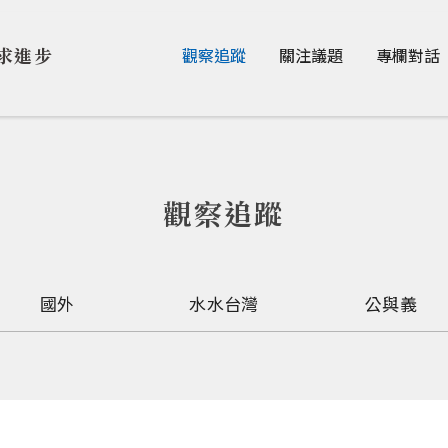
Jump to Main content
Jump to Navigation
求進步
觀察追蹤
關注議題
專欄對話
觀察追蹤
國外
水水台灣
公與義