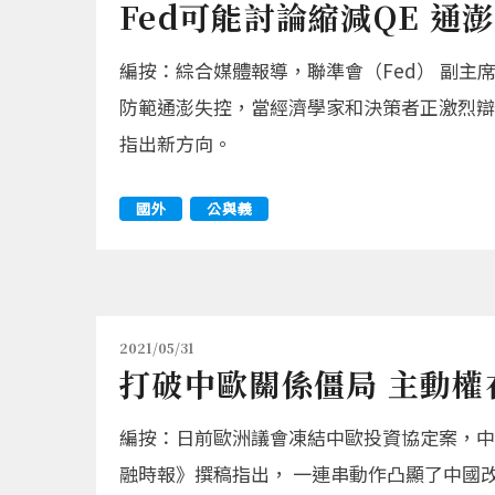
Fed可能討論縮減QE 通
編按：綜合媒體報導，聯準會（Fed） 副主
防範通澎失控，當經濟學家和決策者正激烈辯
指出新方向。
國外
公與義
2021/05/31
打破中歐關係僵局 主動權
編按：日前歐洲議會凍結中歐投資協定案，中
融時報》撰稿指出， 一連串動作凸顯了中國