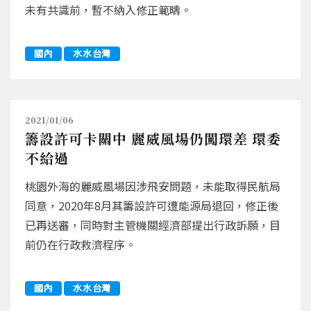
未有共識前，暫不納入修正範疇。
國內
水水台灣
2021/01/06
籌設許可卡關中 麗威風場仍闖環差 環委
不給過
桃園外海的麗威風場因涉飛安問題，未能取得民航局
同意，2020年8月其籌設許可遭能源局退回，修正後
已再送審，同時對主管機關經濟部提出行政訴願，目
前仍在行政救濟程序。
國內
水水台灣