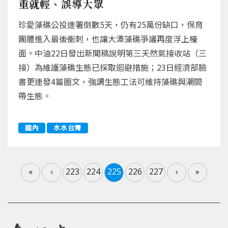
重就輕、誤導大眾
珍愛藻礁公投連署倒數5天，仍有25萬份缺口，保育
團體進入最後衝刺，也讓大潭藻礁爭議再度浮上檯
面。中油22日發出新聞稿說明第三天然氣接收站（三
接）為維護藻礁生態已採取迴避措施；23日經濟部臉
書更連發4篇圖文，強調生態工法可維持藻礁與潮間
帶生態。
國內
水水台灣
«
‹
223
224
225
226
227
›
»