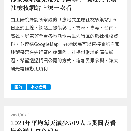
社檢核網站上線一次看
由工研院綠能所架設的「漁電共生環社檢核網站」6
日正式上線，網站上提供彰化、雲林、嘉義、台南、
高雄、屏東等全台各地漁電共生先行區的環社檢核資
料，並連結GoogleMap，在地居民可以直接查詢自家
地號是否在先行區的範圍內，並提供當地的區位議
題，希望透過資訊公開的方式，增加民眾參與，讓太
陽光電推動更順利。
國內
水水台灣
2021/01/11
2021年平均每天減少509人 5張圖表看
懂台灣人口負成長