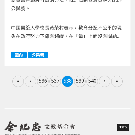
公與義。
中國醫藥大學校長黃榮村表示，教育分配不公平的現
象在政府努力下雖有趨緩，在「量」上面沒有問題...
國內
公與義
«
‹
536
537
538
539
540
›
»
文教基金會
Top