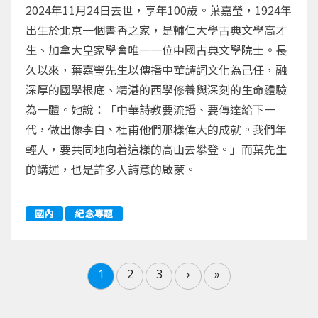
2024年11月24日去世，享年100歲。葉嘉瑩，1924年
出生於北京一個書香之家，是輔仁大學古典文學高才
生、加拿大皇家學會唯一一位中國古典文學院士。長
久以來，葉嘉瑩先生以傳播中華詩詞文化為己任，融
深厚的國學根底、精湛的西學修養與深刻的生命體驗
為一體。她說：「中華詩教要流播、要傳達給下一
代，做出像李白、杜甫他們那樣偉大的成就。我們年
輕人，要共同地向着這樣的高山去攀登。」而葉先生
的講述，也是許多人詩意的啟蒙。
國內
紀念專題
1
2
3
›
»