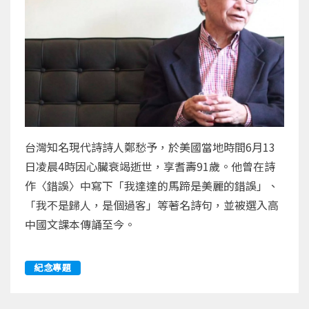
台灣知名現代詩詩人鄭愁予，於美國當地時間6月13
日凌晨4時因心臟衰竭逝世，享耆壽91歲。他曾在詩
作〈錯誤〉中寫下「我達達的馬蹄是美麗的錯誤」、
「我不是歸人，是個過客」等著名詩句，並被選入高
中國文課本傳誦至今。
紀念專題