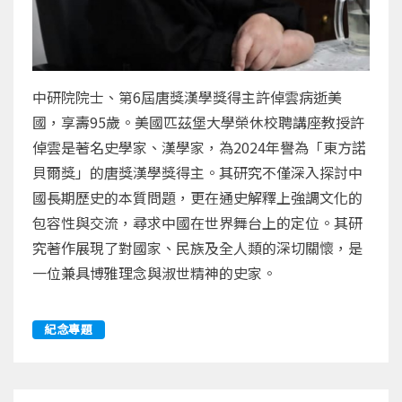
中研院院士、第6屆唐獎漢學獎得主許倬雲病逝美
國，享壽95歲。美國匹茲堡大學榮休校聘講座教授許
倬雲是著名史學家、漢學家，為2024年譽為「東方諾
貝爾獎」的唐獎漢學獎得主。其研究不僅深入探討中
國長期歷史的本質問題，更在通史解釋上強調文化的
包容性與交流，尋求中國在世界舞台上的定位。其研
究著作展現了對國家、民族及全人類的深切關懷，是
一位兼具博雅理念與淑世精神的史家。
紀念專題