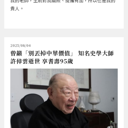
我的老師，生前對我關照、提攜有加，所以也是我的
貴人。
2025/08/04
曾籲「別丟掉中華價值」 知名史學大師
許倬雲逝世 享耆壽95歲