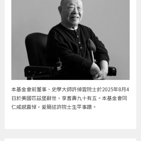
本基金會前董事、史學大師許倬雲院士於2025年8月4
日於美國匹茲堡辭世，享耆壽九十有五。本基金會同
仁咸感震悼，爰簡述許院士生平事蹟。