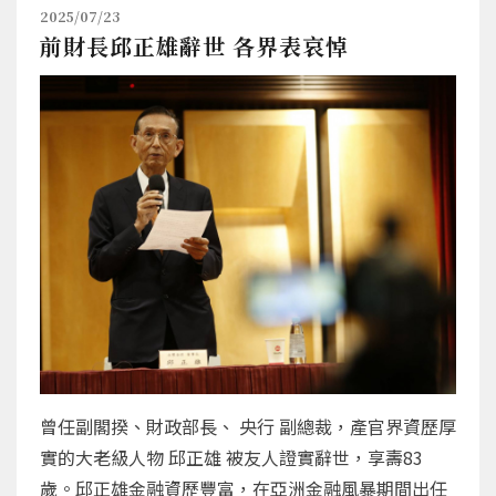
2025/07/23
前財長邱正雄辭世 各界表哀悼
曾任副閣揆、財政部長、 央行 副總裁，產官界資歷厚
實的大老級人物 邱正雄 被友人證實辭世，享壽83
歲。邱正雄金融資歷豐富，在亞洲金融風暴期間出任