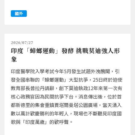
國外
2026/07/27
印度「蟑螂運動」發酵 挑戰莫迪強人形
象
印度醫學院入學考試今年5月發生試題外洩醜聞，引
發全國串聯的「蟑螂運動」大型抗爭，25日終於迫使
教育部長普拉丹請辭，創下莫迪執政12年來第一次有
核心政務官因為民間抗爭下台。消息傳出後，位於首
都新德里的集會重鎮賈塔爾曼塔公園廣場，當天湧入
數以萬計歡慶勝利的年輕人，現場也不斷聽見印度國
歌與「印度萬歲」的歡呼聲。