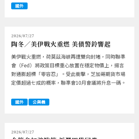
國外
2026/07/27
陶冬／美伊戰火重燃 美債警鈴響起
美伊戰火重燃，荷莫茲海峽再遭雙向封堵，同時聯準
會（Fed）將政策目標重心放置在穩定物價上，揚言
對通膨超標「零容忍」。受此衝擊，芝加哥期貨市場
定價超過七成的概率，聯準會10月會議將升息一碼。
國外
公與義
2026/07/27