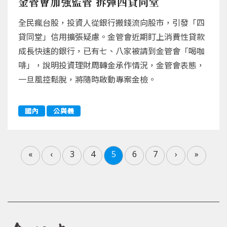
金管會加強監管 拆彈四貸同堂
全民瘋台股，投資人從銀行搬錢流向股市，引發「四
貸同堂」信用擴張疑慮。金管會近期盯上消費性貸款
成長快速的銀行，已有七、八家被請到金管會「喝咖
啡」，說明投資理財周轉金承作情況，金管會表態，
一旦風控鬆脫，將隨時啟動專案金檢。
國內
公與義
«
‹
3
4
5
6
7
›
»