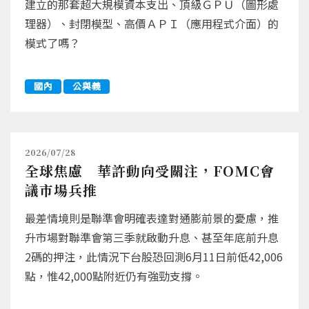
建立的那套超大規模資本支出、頂級ＧＰＵ（圖形處
理器）、封閉模型、高價ＡＰＩ（應用程式介面）的
模式了嗎？
國內
公與義
2026/07/28
全球焦慮 華許動向受關注，FOMC會
議市場兵推
最差情境則是聯準會明確表達對通膨前景的憂慮，推
升市場對聯準會第三季就啟動升息、甚至年底前升息
2碼的押注，此情況下台股恐回測6月11日前低42,006
點，惟42,000點附近仍有強勁支撐。