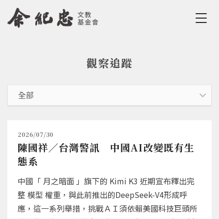
Jump to Main content
Jump to Navigation
觀察追蹤
您在這裡
2026/07/30
陳國祥／台灣警訊 中國AI改變既有生
態系
中國「 月之暗面 」旗下的 Kimi K3 近期宣布釋出完
整 模型 權重，與此前推出的DeepSeek-V4形成呼
應，這一系列舉措，挑戰ＡＩ須依賴美國科技巨頭所