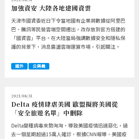
加強資安 大陸各地建國資雲
天津市國資委近日下令當地國有企業將數據從阿里巴
巴、騰訊等民營雲端空間遷出，改存放到官方搭建的
「國資雲」平台。在大陸當局強調數據安全和隱私保
護的背景下，消息震盪雲端運算市場，引起關注。
國外
公與義
2021/08/31
Delta 疫情肆虐美國 歐盟擬將美國從
「安全旅遊名單」中刪除
Delta變種病毒來勢洶洶，導致美國疫情迅速惡化，過
去一個星期超過15萬人確診，根據CNN報導，美國疫