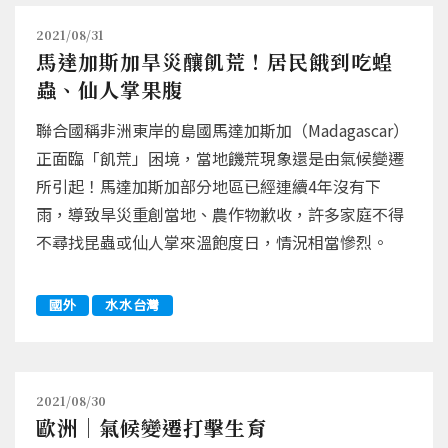
2021/08/31
馬達加斯加旱災釀飢荒！居民餓到吃蝗
蟲、仙人掌果腹
聯合國稱非洲東岸的島國馬達加斯加（Madagascar）
正面臨「飢荒」困境，當地饑荒現象還是由氣候變遷
所引起！馬達加斯加部分地區已經連續4年沒有下
雨，導致旱災重創當地、農作物歉收，許多家庭不得
不尋找昆蟲或仙人掌來溫飽度日，情況相當慘烈。
國外
水水台灣
2021/08/30
歐洲｜氣候變遷打擊生育