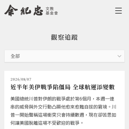
Jump to Main content
Jump to Navigation
觀察追蹤
您在這裡
2026/08/07
近半年美伊戰爭陷僵局 全球航運添變數
美國總統川普對伊朗的戰爭處於第6個月，本週一連
串的威脅與外交行動凸顯他愈來愈難自拔的窘境。川
普一開始聲稱這場衝突只會持續數週，現在卻苦思如
何讓美國脫離這場不受歡迎的戰爭。