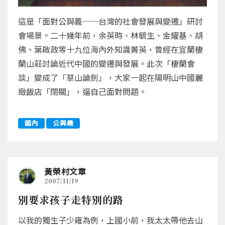
這是「面對公與義──台灣的社會發展與變遷」研討
會場景。二十幾年前，余英時、林毓生、金耀基、胡
佛、葉啟政等十九位海內外知識菁英，曾經在宜蘭棲
蘭山莊討論近代中國的變遷與發展。此次「棲蘭會
談」變成了「草山論劍」，大家一起在陽明山中國麗
緻飯店「閉關」，逼自己面對問題。
國內
公與義
黃榮村文章
2007/11/19
別要求孩子走特別的路
以我的獨生子少雍為例，上國小前，我太太帶他去山