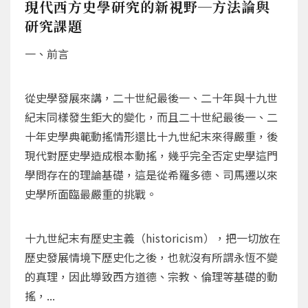
現代西方史學研究的新視野─方法論與
研究課題
一、前言
從史學發展來講，二十世紀最後一、二十年與十九世
紀末同樣發生鉅大的變化，而且二十世紀最後一、二
十年史學典範動搖情形還比十九世紀末來得嚴重，後
現代對歷史學造成根本動搖，幾乎完全否定史學這門
學問存在的理論基礎，這是從希羅多德、司馬遷以來
史學所面臨最嚴重的挑戰。
十九世紀末有歷史主義（historicism），把一切放在
歷史發展情境下歷史化之後，也就沒有所謂永恆不變
的真理，因此導致西方道德、宗教、倫理等基礎的動
搖，...