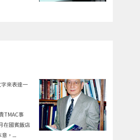
文字來表達一
TMAC事
月在國賓飯店
，...