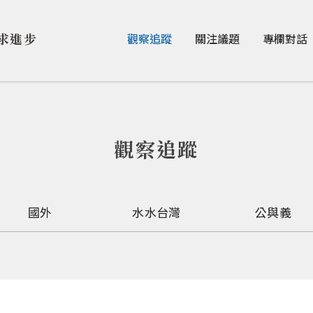
Jump to Main content
Jump to Navigation
求進步
觀察追蹤
關注議題
專欄對話
觀察追蹤
國外
水水台灣
公與義