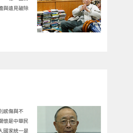
瞻與遠見破除
別感傷與不
關懷是中華民
人國家統一是