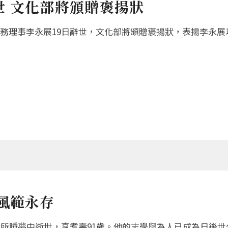
世 文化部將頒贈褒揚狀
務理事李永展19日辭世，文化部將頒贈褒揚狀，表揚李永展
風範永存
寓所睡夢中逝世，享耆壽91歲。他的志學與為人已成為日後世