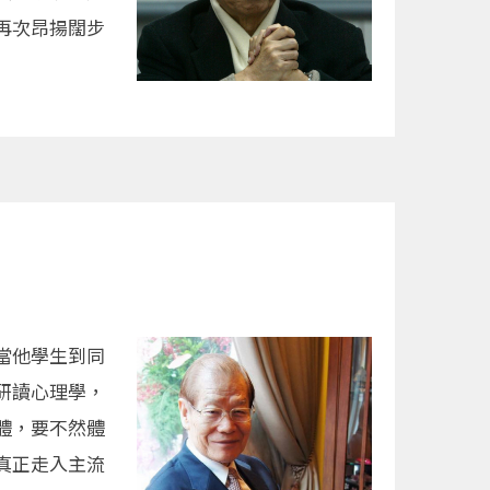
再次昂揚闊步
當他學生到同
研讀心理學，
體，要不然體
真正走入主流