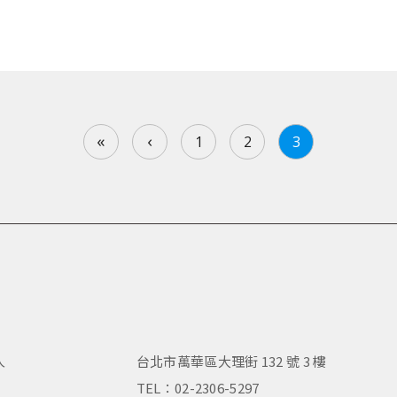
«
‹
1
2
3
人
台北市萬華區大理街 132 號 3 樓
，
TEL：02-2306-5297