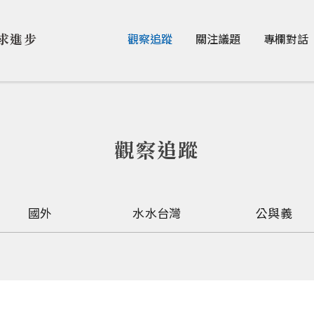
Jump to Main content
Jump to Navigation
求進步
觀察追蹤
關注議題
專欄對話
觀察追蹤
國外
水水台灣
公與義