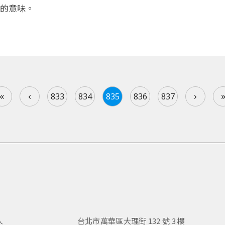
的意味。
«
‹
›
833
834
835
836
837
人
台北市萬華區大理街 132 號 3 樓