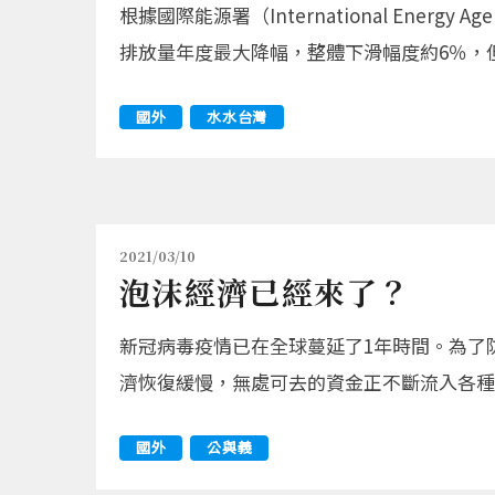
根據國際能源署（International Ener
排放量年度最大降幅，整體下滑幅度約6％，
國外
水水台灣
2021/03/10
泡沫經濟已經來了？
新冠病毒疫情已在全球蔓延了1年時間。為了
濟恢復緩慢，無處可去的資金正不斷流入各種
國外
公與義