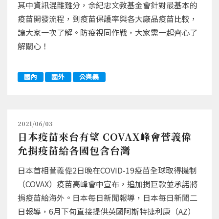
其中資訊混雜難分，余紀忠文教基金會針對最基本的
疫苗開發流程，到疫苗保護率與各大廠品疫苗比較，
讓大家一次了解。防疫視同作戰，大家需一起齊心了
解關心！
國內
國外
公與義
2021/06/03
日本疫苗來台有望 COVAX峰會菅義偉
允捐疫苗給各國包含台灣
日本首相菅義偉2日晚在COVID-19疫苗全球取得機制
（COVAX）疫苗高峰會中宣布，追加捐巨款並承諾將
捐疫苗給海外。日本每日新聞報導，日本每日新聞二
日報導，6月下旬直接提供英國阿斯特捷利康（AZ）