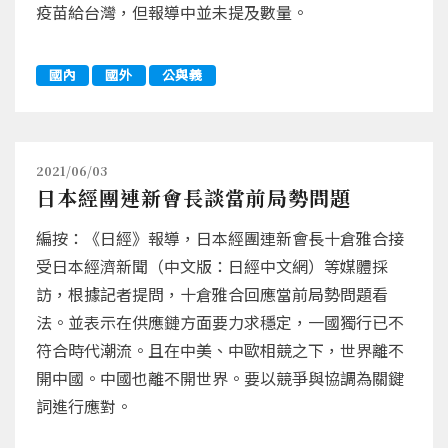
疫苗給台灣，但報導中並未提及數量。
國內
國外
公與義
2021/06/03
日本經團連新會長談當前局勢問題
編按：《日經》報導，日本經團連新會長十倉雅合接
受日本經濟新聞（中文版：日經中文網）等媒體採
訪，根據記者提問，十倉雅合回應當前局勢問題看
法。並表示在供應鏈方面要力求穩定，一國獨行已不
符合時代潮流。且在中美、中歐相競之下，世界離不
開中國。中國也離不開世界。要以競爭與協調為關鍵
詞進行應對。