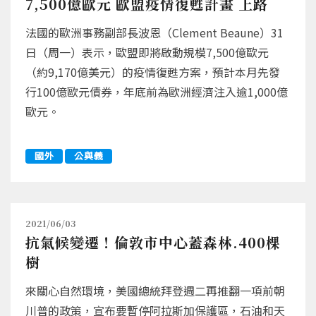
7,500億歐元 歐盟疫情復甦計畫 上路
法國的歐洲事務副部長波恩（Clement Beaune）31
日（周一）表示，歐盟即將啟動規模7,500億歐元
（約9,170億美元）的疫情復甦方案，預計本月先發
行100億歐元債券，年底前為歐洲經濟注入逾1,000億
歐元。
國外
公與義
2021/06/03
抗氣候變遷！倫敦市中心蓋森林.400棵
樹
來關心自然環境，美國總統拜登週二再推翻一項前朝
川普的政策，宣布要暫停阿拉斯加保護區，石油和天