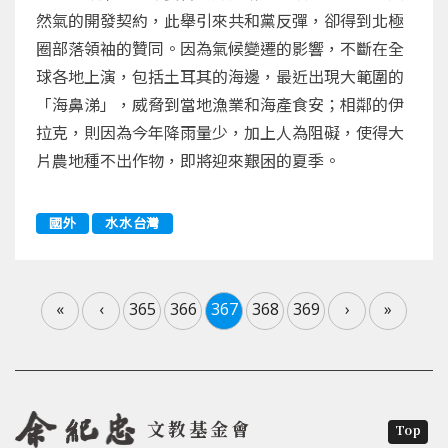
然氣的開發契約，此舉引來共和黨反彈，卻得到北極
圈部落領袖的贊同。因為氣候變遷的影響，不斷在全
球各地上演，包括土耳其的海邊，最近出現大範圍的
「海鼻涕」，威脅到當地漁業和海產食安；相鄰的伊
拉克，則因為今年降雨量少，加上人為阻礙，使得大
片農地種不出作物，即將迎來艱困的夏季。
國外
水水台灣
«
‹
365
366
367
368
369
›
»
文教基金會
Top