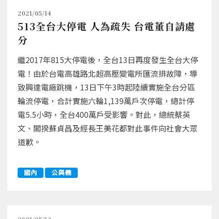
2021/05/14
513全台大停電 人為疏失 台電董自請處
分
繼2017年815大停電後，全台13日再度發生全台大停
電！由於台電高雄路北超高壓變電所匯流排故障，導
致興達電廠跳機，13日下午3時起陸續實施全台分區
輪流停電，合計實施六輪1,139萬戶次停電，總計停
電5.5小時，全台400萬戶受影響。對此，總統蔡英
文、閣揆蘇貞昌及經長王美花都對此事件向社會大眾
道歉。
國內
公與義