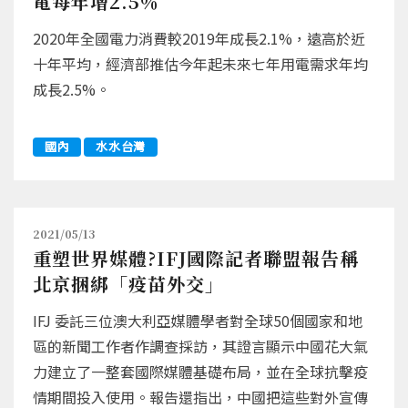
電每年增2.5％
2020年全國電力消費較2019年成長2.1%，遠高於近
十年平均，經濟部推估今年起未來七年用電需求年均
成長2.5%。
國內
水水台灣
2021/05/13
重塑世界媒體?IFJ國際記者聯盟報告稱
北京捆綁「疫苗外交」
IFJ 委託三位澳大利亞媒體學者對全球50個國家和地
區的新聞工作者作調查採訪，其證言顯示中國花大氣
力建立了一整套國際媒體基礎布局，並在全球抗擊疫
情期間投入使用。報告還指出，中國把這些對外宣傳