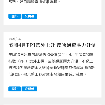
常態，通貨膨脹率將逐漸緩和。
國外
公與義
2021/05/14
美國4月PPI意外上升 反映通膨壓力升溫
美國13日出爐的經濟數據憂喜參半，4月生產者物價
指數（PPI）意外上揚，反映通膨壓力升溫，不過上
周初領失業救濟金人數降至新冠肺炎疫情爆發後的新
低紀錄，顯示勞工返就業市場和雇主減少裁員。
國外
公與義