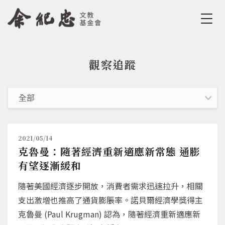
Jump to Main content
Jump to Navigation
觀察追蹤
您在這裡
2021/05/14
克魯曼：隨著經濟重新適應新常態 通膨
有望逐漸緩和
隨著美國經濟逐步開放，消費者需求迅速拉升，相關
支出激增也推高了通貨膨脹率。諾貝爾經濟學獎得主
克魯曼 (Paul Krugman) 認為，隨著經濟重新適應新