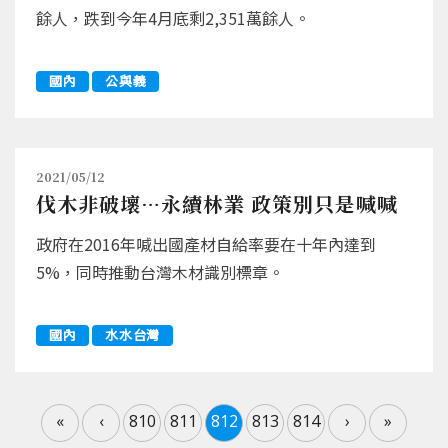
餘人，跌到今年4月底剩2,351萬餘人。
國內
公與義
2021/05/12
伐木非破壞…永續林業 政策別只是喊喊
政府在2016年喊出國產材自給率要在十年內達到
5%，同時推動台灣木材識別標章。
國內
水水台灣
«
‹
810
811
812
813
814
›
»