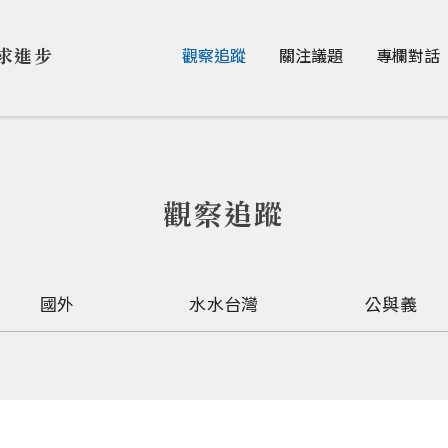
Jump to Main content
Jump to Navigation
求進步
觀察追蹤
關注議題
專欄對話
觀察追蹤
國外
水水台灣
公與義