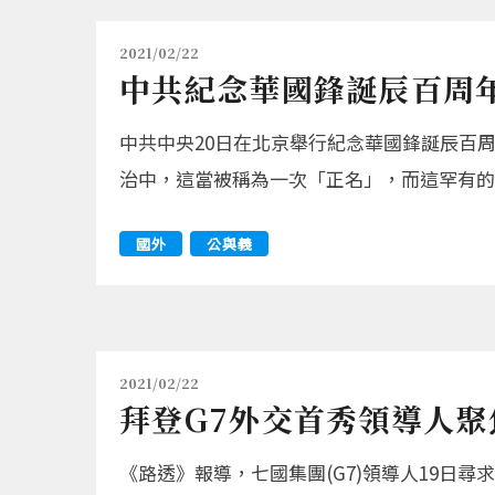
2021/02/22
中共紀念華國鋒誕辰百周年
中共中央20日在北京舉行紀念華國鋒誕辰百
治中，這當被稱為一次「正名」，而這罕有的
國外
公與義
2021/02/22
拜登G7外交首秀領導人
《路透》報導，七國集團(G7)領導人19