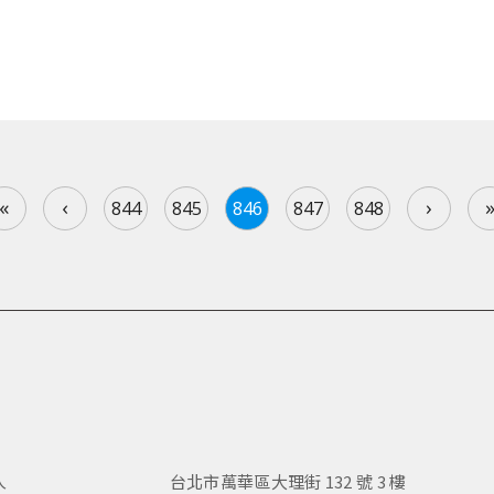
«
‹
›
844
845
846
847
848
人
台北市萬華區大理街 132 號 3 樓