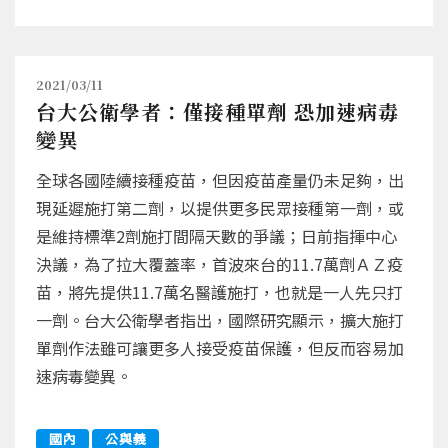
2021/03/11
台大公衛學者：僅接種單劑 恐加速病毒
變異
全球各國陸續接種疫苗，但因疫苗產量仍未足夠，出
現延遲施打第二劑，以提供更多民眾接種第一劑，或
是維持標準2劑施打間隔天數的爭議；日前指揮中心
決議，為了拉大覆蓋率，首波來台的11.7萬劑ＡＺ疫
苗，將先提供11.7萬名醫護施打，也就是一人先只打
一劑。台大公衛學者指出，國際研究顯示，擴大施打
單劑作法雖可讓更多人接受疫苗保護，但反而容易加
速病毒變異。
國內
公與義