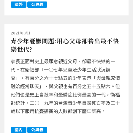
國外
公與義
2021/03/11
青少年憂鬱問題:用心父母卻養出最不快
樂世代?
家長正面對史上最願意親近父母，卻最不快樂的一
代。在衛福部「一○七年兒童及少年生活狀況調
查」，有百分之六十七點五的少年表示「與母親感情
融洽經常聊天」，與父親也有百分之五十五點六。但
他們也是史上自殺率和憂鬱症比例最高的一代，衛福
部統計，二○一九年的台灣青少年自殺死亡率及三十
歲以下服用抗憂鬱藥的人數都創下歷年新高。
國內
公與義