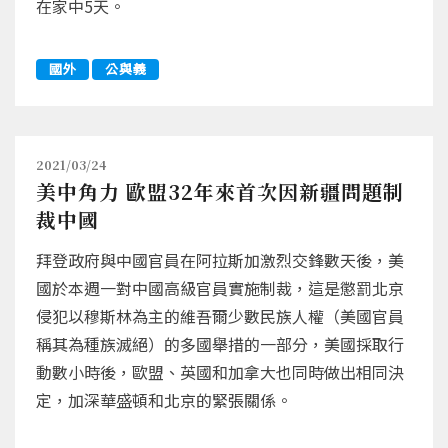
在家中5天。
國外
公與義
2021/03/24
美中角力 歐盟32年來首次因新疆問題制
裁中國
拜登政府與中國官員在阿拉斯加激烈交鋒數天後，美
國於本週一對中國高級官員實施制裁，這是懲罰北京
侵犯以穆斯林為主的維吾爾少數民族人權（美國官員
稱其為種族滅絕）的多國舉措的一部分，美國採取行
動數小時後，歐盟、英國和加拿大也同時做出相同決
定，加深華盛頓和北京的緊張關係。