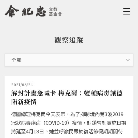
Jump to Main content
Jump to Navigation
觀察追蹤
您在這裡
2021/03/24
解封計畫急喊卡 梅克爾：變種病毒讓德
陷新疫情
德國總理梅克爾今天表示，為了抑制境內第3波2019
冠狀病毒疾病（COVID-19）疫情，封鎖管制實施日期
將延至4月18日。她並呼籲民眾於復活節假期期間待