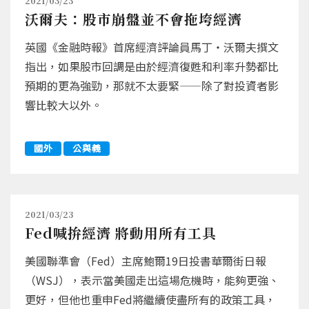
2021/03/23
沃爾夫：股市崩盤並不會拖垮經濟
英國《金融時報》首席經濟評論員馬丁‧沃爾夫撰文
指出，如果股市回調是由於經濟復甦和利率升勢都比
預期的更為強勁，那就不太要緊——除了對投資者影
響比較大以外。
國外
公與義
2021/03/23
Fed喊拚經濟 將動用所有工具
美國聯準會（Fed）主席鮑爾19日投書華爾街日報
（WSJ），表示當美國走出這場危機時，能夠更強、
更好，但他也重申Fed將繼續使盡所有的政策工具，