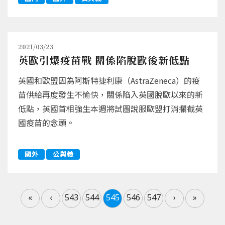
2021/03/23
英歐引爆疫苗戰 關係陷脫歐後新低點
英國和歐盟因為阿斯特捷利康（AstraZeneca）的疫
苗供給再度發生不愉快，關係陷入英國脫歐以來的新
低點，英國首相強生本週將試圖說服歐盟打消攔截英
國疫苗的念頭。
國外
公與義
«
‹
543
544
545
546
547
›
»