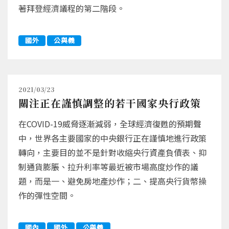
著拜登經濟議程的第二階段。
國外
公與義
2021/03/23
關注正在謹慎調整的若干國家央行政策
在COVID-19威脅逐漸減弱，全球經濟復甦的預期聲
中，世界各主要國家的中央銀行正在謹慎地進行政策
轉向，主要目的並不是針對收縮央行資產負債表、抑
制通貨膨脹、拉升利率等最近被市場高度炒作的議
題，而是一、避免房地產炒作；二、提高央行貨幣操
作的彈性空間。
國內
國外
公與義