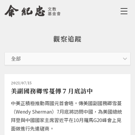
Jump to Main content
Jump to Navigation
觀察追蹤
您在這裡
2021/07/15
美副國務卿雪蔓傳７月底訪中
中美正積極推動兩國元首會晤。傳美國副國務卿雪蔓
（Wendy Sherman）7月底將訪問中國，為美國總統
拜登與中國國家主席習近平在10月羅馬G20峰會上見
面做進行先遣磋商。