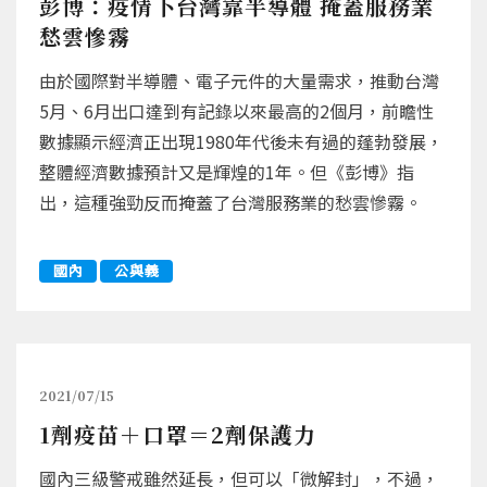
彭博：疫情下台灣靠半導體 掩蓋服務業
愁雲慘霧
由於國際對半導體、電子元件的大量需求，推動台灣
5月、6月出口達到有記錄以來最高的2個月，前瞻性
數據顯示經濟正出現1980年代後未有過的蓬勃發展，
整體經濟數據預計又是輝煌的1年。但《彭博》指
出，這種強勁反而掩蓋了台灣服務業的愁雲慘霧。
國內
公與義
2021/07/15
1劑疫苗＋口罩＝2劑保護力
國內三級警戒雖然延長，但可以「微解封」，不過，