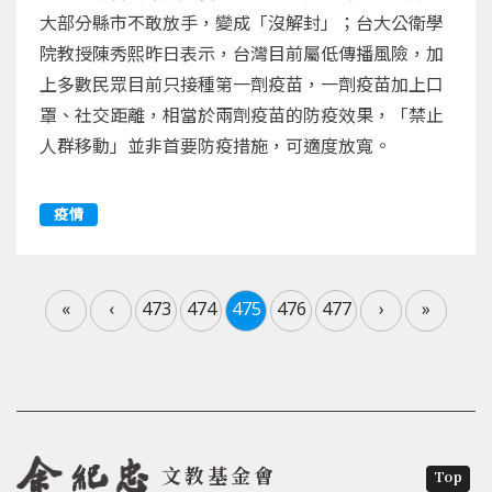
大部分縣市不敢放手，變成「沒解封」；台大公衛學
院教授陳秀熙昨日表示，台灣目前屬低傳播風險，加
上多數民眾目前只接種第一劑疫苗，一劑疫苗加上口
罩、社交距離，相當於兩劑疫苗的防疫效果，「禁止
人群移動」並非首要防疫措施，可適度放寬。
疫情
«
‹
473
474
475
476
477
›
»
文教基金會
Top