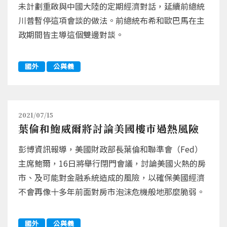
未計劃重啟與中國大陸的定期經濟對話，延續前總統
川普暫停這項會談的做法。前總統布希和歐巴馬在主
政期間皆主導這個雙邊對談。
國外
公與義
2021/07/15
葉倫和鮑威爾將討論美國樓市過熱風險
彭博資訊報導，美國財政部長葉倫和聯準會（Fed）
主席鮑爾，16日將舉行閉門會議，討論美國火熱的房
市、及可能對金融系統造成的風險，以確保美國經濟
不會再像十多年前面對房市泡沫危機般地那麼脆弱。
國外
公與義