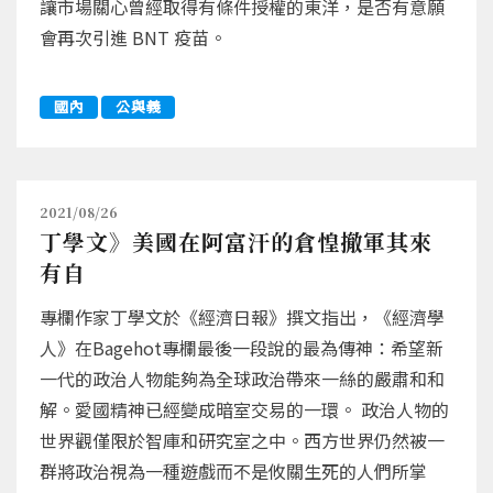
讓市場關心曾經取得有條件授權的東洋，是否有意願
會再次引進 BNT 疫苗。
國內
公與義
2021/08/26
丁學文》美國在阿富汗的倉惶撤軍其來
有自
專欄作家丁學文於《經濟日報》撰文指出，《經濟學
人》在Bagehot專欄最後一段說的最為傳神：希望新
一代的政治人物能夠為全球政治帶來一絲的嚴肅和和
解。愛國精神已經變成暗室交易的一環。 政治人物的
世界觀僅限於智庫和研究室之中。西方世界仍然被一
群將政治視為一種遊戲而不是攸關生死的人們所掌