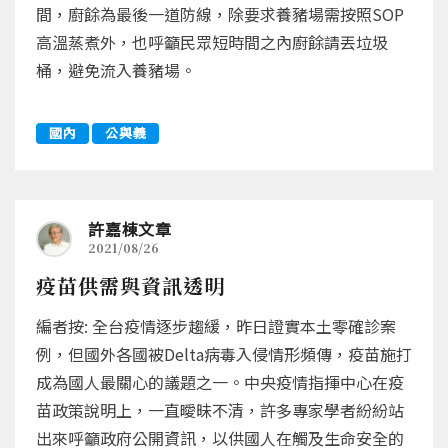
間，廚餘為最後一道防線，除要求養豬場需按照SOP
高溫蒸煮外，也呼籲民眾短時間之內廚餘請丟垃圾
桶，避免流入養豬場。
國內
公與義
許嘉棟文章
2021/08/26
疫苗供需與資訊透明
編者按: 全台疫情逐步趨緩，昨日證實本土零確診案
例，但國外各國被Delta病毒入侵情形頻傳，疫苗施打
成為國人最關心的議題之一。中央疫情指揮中心在疫
苗政策說明上，一直曖昧不清，許多專家學者紛紛站
出來呼籲政府公開資訊，以供國人在觸及生命安全的