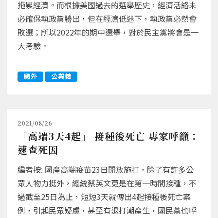
拖累經濟。而根據美國過去的選舉歷史，經濟活絡未
必確保執政黨勝出，但在經濟低迷下，執政黨必然會
敗選；所以2022年的期中選舉，對於民主黨將會是一
大考驗。
國外
公與義
2021/08/26
「高端3天4起」 接種後死亡 專家呼籲：
速查死因
編者按: 國產高端疫苗23日開放施打，除了有許多公
眾人物力挺外，總統蔡英文更是在第一時間接種，不
過截至25日為止，短短3天就傳出4起接種後死亡案
例，引起民眾疑慮，甚至有退打潮產生，國民黨也呼