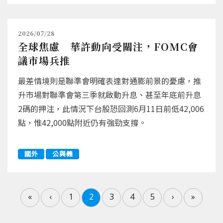
2026/07/28
全球焦慮 華許動向受關注，FOMC會
議市場兵推
最差情境則是聯準會明確表達對通膨前景的憂慮，推
升市場對聯準會第三季就啟動升息、甚至年底前升息
2碼的押注，此情況下台股恐回測6月11日前低42,006
點，惟42,000點附近仍有強勁支撐。
國外
公與義
«
‹
1
2
3
4
5
›
»