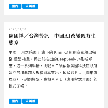
國內
公與義
2026/07/30
陳國祥／台灣警訊 中國AI改變既有生
態系
中國「 月之暗面 」旗下的 Kimi K3 近期宣布釋出完
整 模型 權重，與此前推出的DeepSeek-V4形成呼
應，這一系列舉措，挑戰ＡＩ須依賴美國科技巨頭所
建立的那套超大規模資本支出、頂級ＧＰＵ（圖形處
理器）、封閉模型、高價ＡＰＩ（應用程式介面）的
模式了嗎？
國內
公與義