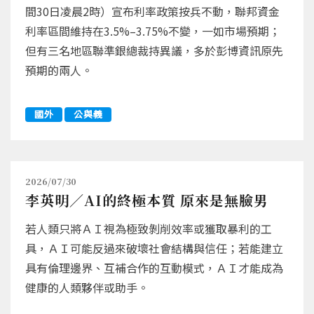
間30日凌晨2時）宣布利率政策按兵不動，聯邦資金
利率區間維持在3.5%–3.75%不變，一如市場預期；
但有三名地區聯準銀總裁持異議，多於彭博資訊原先
預期的兩人。
國外
公與義
2026/07/30
李英明／AI的終極本質 原來是無臉男
若人類只將ＡＩ視為極致剝削效率或獲取暴利的工
具，ＡＩ可能反過來破壞社會結構與信任；若能建立
具有倫理邊界、互補合作的互動模式，ＡＩ才能成為
健康的人類夥伴或助手。