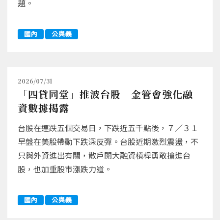
題。
國內
公與義
2026/07/31
「四貸同堂」推波台股 金管會強化融
資數據揭露
台股在連跌五個交易日，下跌近五千點後，７／３１
早盤在美股帶動下跌深反彈。台股近期激烈震盪，不
只與外資進出有關，散戶開大融資槓桿勇敢搶進台
股，也加重股市漲跌力道。
國內
公與義