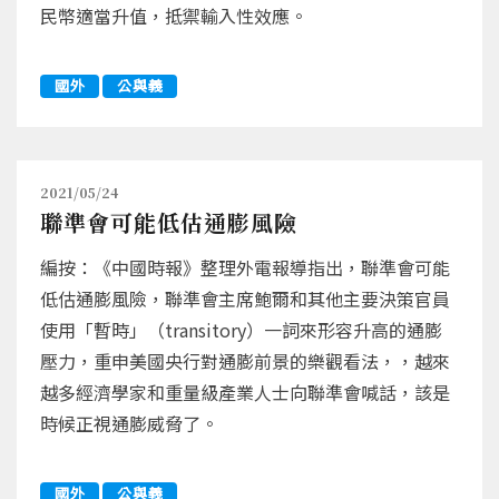
民幣適當升值，抵禦輸入性效應。
國外
公與義
2021/05/24
聯準會可能低估通膨風險
編按：《中國時報》整理外電報導指出，聯準會可能
低估通膨風險，聯準會主席鮑爾和其他主要決策官員
使用「暫時」（transitory）一詞來形容升高的通膨
壓力，重申美國央行對通膨前景的樂觀看法，，越來
越多經濟學家和重量級產業人士向聯準會喊話，該是
時候正視通膨威脅了。
國外
公與義