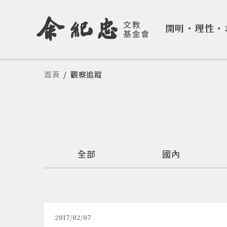
開明
・
理性
・
您在這裡
首頁
/
觀察追蹤
全部
國內
2017/02/07