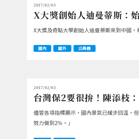
2017/02/03
X大獎創始人迪曼蒂斯：
X大獎及奇點大學創始人迪曼蒂斯來到中國，
國內
國外
公與義
2017/02/03
台灣保2要很拚！陳添枝
儘管各項指標顯示，國內景氣已緩步回溫，但明
努力做到2％。」