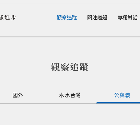
Jump to Main content
Jump to Navigation
求進步
觀察追蹤
關注議題
專欄對話
觀察追蹤
國外
水水台灣
公與義