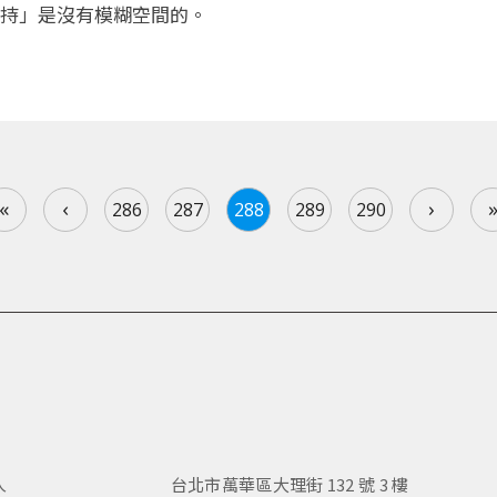
持」是沒有模糊空間的。
«
‹
›
286
287
288
289
290
人
台北市萬華區大理街 132 號 3 樓