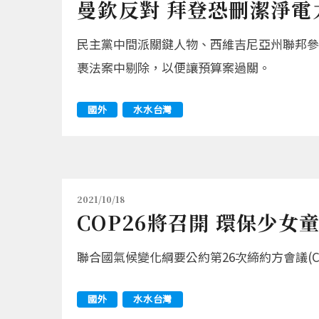
曼欽反對 拜登恐刪潔淨電
民主黨中間派關鍵人物、西維吉尼亞州聯邦參議員
裹法案中剔除，以便讓預算案過關。
國外
水水台灣
2021/10/18
COP26將召開 環保少
聯合國氣候變化綱要公約第26次締約方會議(COP
國外
水水台灣