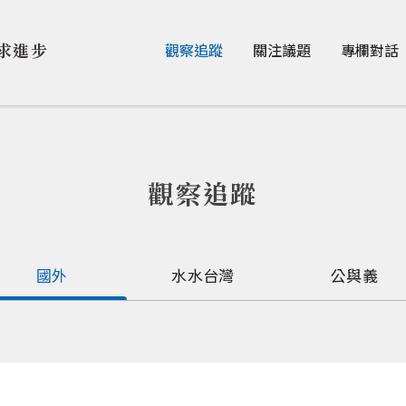
Jump to Main content
Jump to Navigation
求進步
觀察追蹤
關注議題
專欄對話
觀察追蹤
國外
水水台灣
公與義