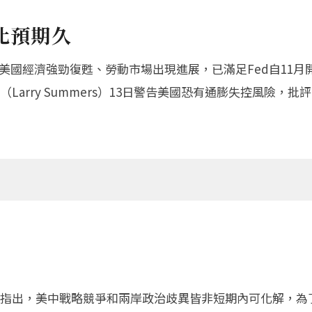
比預期久
，美國經濟強勁復甦、勞動市場出現進展，已滿足Fed自11
arry Summers）13日警告美國恐有通膨失控風險，批
指出，美中戰略競爭和兩岸政治歧異皆非短期內可化解，為