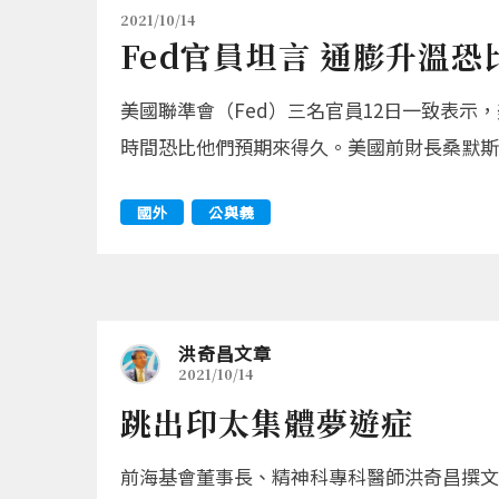
2021/10/14
Fed官員坦言 通膨升溫恐
美國聯準會（Fed）三名官員12日一致表示
時間恐比他們預期來得久。美國前財長桑默斯（L
國外
公與義
洪奇昌文章
2021/10/14
跳出印太集體夢遊症
前海基會董事長、精神科專科醫師洪奇昌撰文