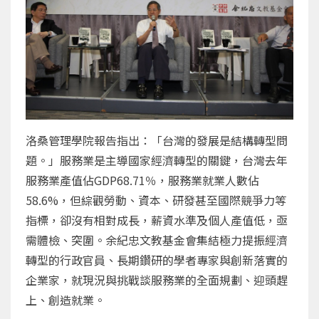
洛桑管理學院報告指出：「台灣的發展是結構轉型問
題。」服務業是主導國家經濟轉型的關鍵，台灣去年
服務業產值佔GDP68.71％，服務業就業人數佔
58.6%，但綜觀勞動、資本、研發甚至國際競爭力等
指標，卻沒有相對成長，薪資水準及個人產值低，亟
需體檢、突圍。余紀忠文教基金會集結極力提振經濟
轉型的行政官員、長期鑽研的學者專家與創新落實的
企業家，就現況與挑戰談服務業的全面規劃、迎頭趕
上、創造就業。