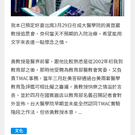
我本已預定好要出席3月29日在成大醫學院的黃崑巖
教授追思會，奈何當天不預期的入院治療，希望能用
文字來表達一點懷念之情。
黃教授是醫界前輩，跟他比較熟悉是從2002年初我到
教育部之後，那時他受聘為教育部醫教會常委，又負
責TMAC事務，當年三月赴美答辯通過台美兩套醫學
教育及評鑑可相比擬之審議，黃教授快樂之情溢於言
表，並於四月在國賓飯店以教育部名義召開記者會對
外宣佈。台大醫學院早期並未能全然認同TMAC實驗
階段之作法，但依黃教授本意，...
文化