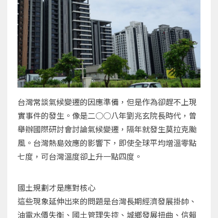
台灣常談氣候變遷的因應準備，但是作為卻趕不上現
實事件的發生。像是二○○八年劉兆玄院長時代，曾
舉辦國際研討會討論氣候變遷，隔年就發生莫拉克颱
風。台灣熱島效應的影響下，即使全球平均增溫零點
七度，可台灣溫度卻上升一點四度。
國土規劃才是應對核心
這些現象延伸出來的問題是台灣長期經濟發展掛帥、
油電水價失衡、國土管理失控、城鄉發展扭曲、信賴