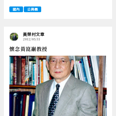
國內
公與義
黃榮村文章
2012/05/11
懷念黃崑巖教授