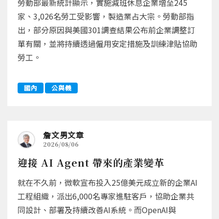
勞動部最新統計顯示，實施減班休息企業增至245
家、3,026名勞工受影響，製造業占大宗。勞動部指
出，部分原因與美國301調查結果公布前企業調整訂
單有關，並將持續透過僱用安定措施及訓練津貼協助
勞工。
國內
公與義
詹文男文章
2026/08/06
迎接 AI Agent 帶來的產業變革
就在不久前，微軟宣布投入25億美元成立新的企業AI
工程組織，派出6,000名專家進駐客戶，協助企業共
同設計、部署及持續改善AI系統。而OpenAI與