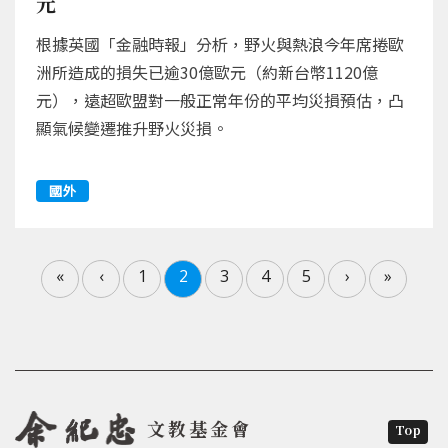
元
根據英國「金融時報」分析，野火與熱浪今年席捲歐
洲所造成的損失已逾30億歐元（約新台幣1120億
元），遠超歐盟對一般正常年份的平均災損預估，凸
顯氣候變遷推升野火災損。
國外
«
‹
1
2
3
4
5
›
»
文教基金會
Top