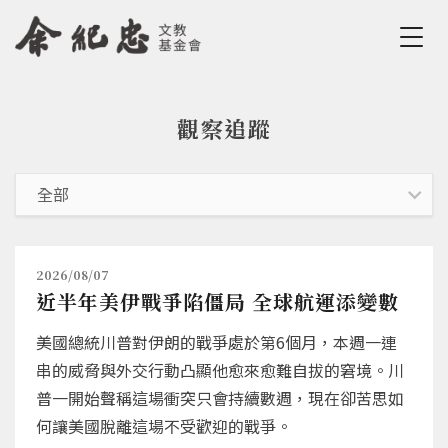
Jump to Main content
Jump to Navigation
觀察追蹤
您在這裡
2026/08/07
近半年美伊戰爭陷僵局 全球航運添變數
美國總統川普對伊朗的戰爭處於第6個月，本週一連
串的威脅與外交行動凸顯他愈來愈難自拔的窘境。川
普一開始聲稱這場衝突只會持續數週，現在卻苦思如
何讓美國脫離這場不受歡迎的戰爭。