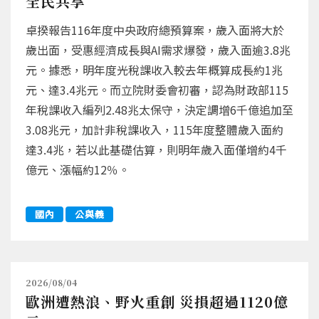
全民共享
卓揆報告116年度中央政府總預算案，歲入面將大於
歲出面，受惠經濟成長與AI需求爆發，歲入面逾3.8兆
元。據悉，明年度光稅課收入較去年概算成長約1兆
元、達3.4兆元。而立院財委會初審，認為財政部115
年稅課收入編列2.48兆太保守，決定調增6千億追加至
3.08兆元，加計非稅課收入，115年度整體歲入面約
達3.4兆，若以此基礎估算，則明年歲入面僅增約4千
億元、漲幅約12％。
國內
公與義
2026/08/04
歐洲遭熱浪、野火重創 災損超過1120億