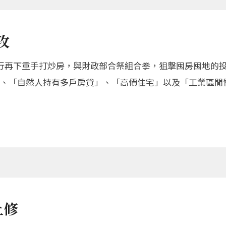
攻
行再下重手打炒房，與財政部合祭組合拳，狙擊囤房囤地的
、「自然人持有多戶房貸」、「高價住宅」以及「工業區閒
上修