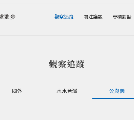
Jump to Main content
Jump to Navigation
求進步
觀察追蹤
關注議題
專欄對話
觀察追蹤
國外
水水台灣
公與義