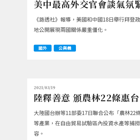
美中最高外交官會談氣氛
《路透社》報導，美國和中國18日舉行拜登
地公開展現兩國關係嚴重僵化。
國外
公與義
2021/03/19
陸釋善意 頒農林22條惠台
大陸國台辦等11部委17日聯合公布「農林
等產業，在自由貿易試驗區內投資水產等捕撈
容。