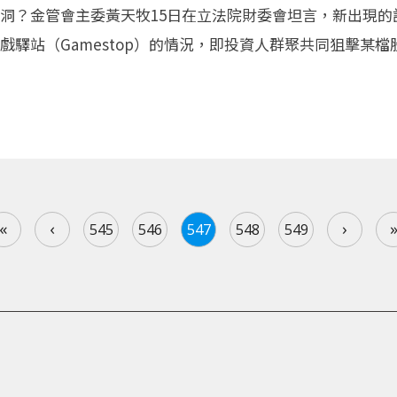
？金管會主委黃天牧15日在立法院財委會坦言，新出現的語音
戲驛站（Gamestop）的情況，即投資人群聚共同狙擊某
«
‹
›
545
546
547
548
549