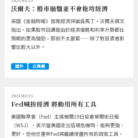
2021/03/23
沃爾夫：股市崩盤並不會拖垮經濟
英國《金融時報》首席經濟評論員馬丁‧沃爾夫撰文
指出，如果股市回調是由於經濟復甦和利率升勢都比
預期的更為強勁，那就不太要緊——除了對投資者影
響比較大以外。
國外
公與義
2021/03/23
Fed喊拚經濟 將動用所有工具
美國聯準會（Fed）主席鮑爾19日投書華爾街日報
（WSJ），表示當美國走出這場危機時，能夠更強、
更好，但他也重申Fed將繼續使盡所有的政策工具，