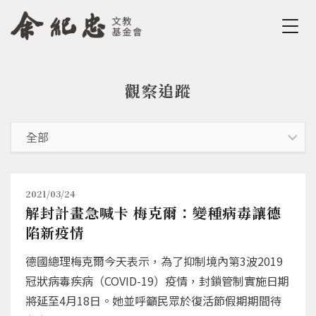
Jump to Main content
Jump to Navigation
觀察追蹤
您在這裡
2021/03/24
解封計畫急喊卡 梅克爾：變種病毒讓德
陷新疫情
德國總理梅克爾今天表示，為了抑制境內第3波2019
冠狀病毒疾病（COVID-19）疫情，封鎖管制實施日期
將延至4月18日。她並呼籲民眾於復活節假期期間待