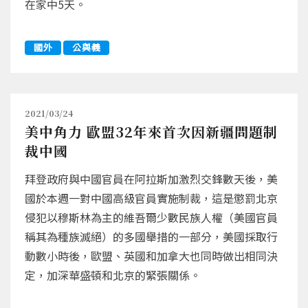
在家中5天。
國外
公與義
2021/03/24
美中角力 歐盟32年來首次因新疆問題制
裁中國
拜登政府與中國官員在阿拉斯加激烈交鋒數天後，美
國於本週一對中國高級官員實施制裁，這是懲罰北京
侵犯以穆斯林為主的維吾爾少數民族人權（美國官員
稱其為種族滅絕）的多國舉措的一部分，美國採取行
動數小時後，歐盟、英國和加拿大也同時做出相同決
定，加深華盛頓和北京的緊張關係。