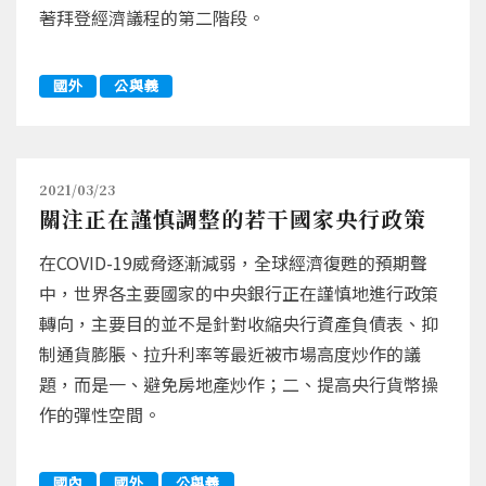
著拜登經濟議程的第二階段。
國外
公與義
2021/03/23
關注正在謹慎調整的若干國家央行政策
在COVID-19威脅逐漸減弱，全球經濟復甦的預期聲
中，世界各主要國家的中央銀行正在謹慎地進行政策
轉向，主要目的並不是針對收縮央行資產負債表、抑
制通貨膨脹、拉升利率等最近被市場高度炒作的議
題，而是一、避免房地產炒作；二、提高央行貨幣操
作的彈性空間。
國內
國外
公與義