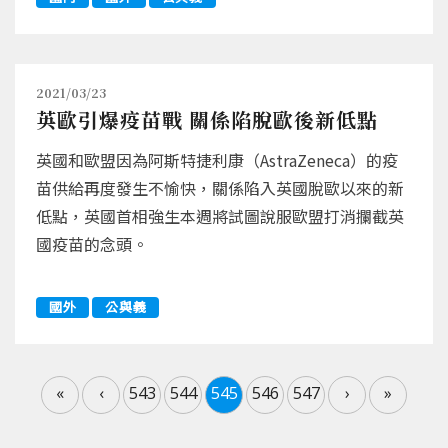
2021/03/23
英歐引爆疫苗戰 關係陷脫歐後新低點
英國和歐盟因為阿斯特捷利康（AstraZeneca）的疫
苗供給再度發生不愉快，關係陷入英國脫歐以來的新
低點，英國首相強生本週將試圖說服歐盟打消攔截英
國疫苗的念頭。
國外
公與義
«
‹
543
544
545
546
547
›
»