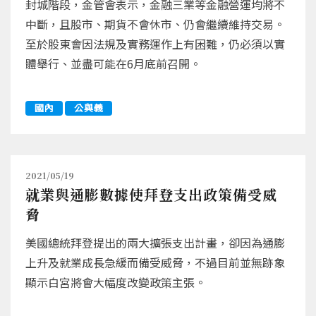
封城階段，金管會表示，金融三業等金融營運均將不
中斷，且股市、期貨不會休市、仍會繼續維持交易。
至於股東會因法規及實務運作上有困難，仍必須以實
體舉行、並盡可能在6月底前召開。
國內
公與義
2021/05/19
就業與通膨數據使拜登支出政策備受威
脅
美國總統拜登提出的兩大擴張支出計畫，卻因為通膨
上升及就業成長急緩而備受威脅，不過目前並無跡象
顯示白宮將會大幅度改變政策主張。