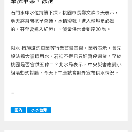
擊洗車業、泳池
石門水庫水位持續下探，桃園市長鄭文燦今天表示，
明天將召開抗旱會議，水情燈號「進入橙燈是必然
的，甚至要進入紅燈」，減量供水會到達20 %。
限水 措施讓洗車業等行業首當其衝，業者表示，會先
設法擴大循環用水，若迫不得已只好暫停營業。至於
桃園是否會供五停二？北水局表示，中央災害應變小
組滾動式討論，今天下午應該會對外宣布供水情況。
...
國內
水水台灣