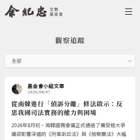
Jump to Main content
Jump to Navigation
觀察追蹤
您在這裡
基金會小組文章
2026/08/07
從南韓進行「偵訴分離」修法啟示：反
思我國司法實務的權力與困境
2026年8月初，南韓國務會議正式通過了備受極大爭
議卻影響深遠的《刑事訴訟法》與《檢察廳法》大幅