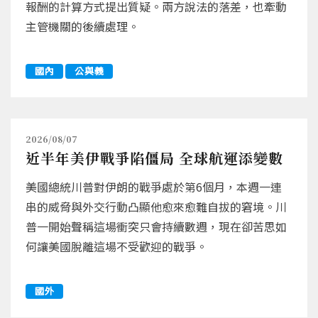
報酬的計算方式提出質疑。兩方說法的落差，也牽動
主管機關的後續處理。
國內
公與義
2026/08/07
近半年美伊戰爭陷僵局 全球航運添變數
美國總統川普對伊朗的戰爭處於第6個月，本週一連
串的威脅與外交行動凸顯他愈來愈難自拔的窘境。川
普一開始聲稱這場衝突只會持續數週，現在卻苦思如
何讓美國脫離這場不受歡迎的戰爭。
國外