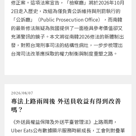
修正案。這項法案宣告，「檢察廳」將於2026年10月
2日走入歷史，改組為僅負責公訴維持與刑罰執行的
「公訴廳」（Public Prosecution Office），而南韓
的最新修法無疑為我國提供了一面極具參考價值卻又
充滿警訊的鏡子。本文將從南韓2026修法的新體制出
發，對照台灣刑事司法的結構性病灶，一步步梳理出
台灣司法改革應採取的權力制衡與制度重塑之路。
2026/08/07
專法上路兩周後 外送員收益有得到改善
嗎？
《外送員權益保障及外送平臺管理法》上路兩周，
Uber Eats公布數據顯示服務時薪成長，工會則對疊單