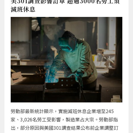
美301調查影響訂單 超過3000名勞工須
減班休息
勞動部最新統計顯示，實施減班休息企業增至245
家、3,026名勞工受影響，製造業占大宗。勞動部指
出，部分原因與美國301調查結果公布前企業調整訂