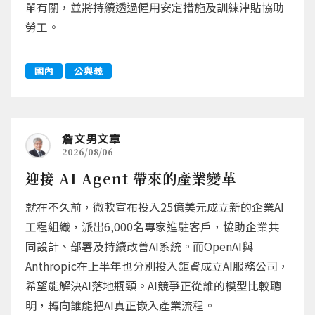
單有關，並將持續透過僱用安定措施及訓練津貼協助
勞工。
國內
公與義
詹文男文章
2026/08/06
迎接 AI Agent 帶來的產業變革
就在不久前，微軟宣布投入25億美元成立新的企業AI
工程組織，派出6,000名專家進駐客戶，協助企業共
同設計、部署及持續改善AI系統。而OpenAI與
Anthropic在上半年也分別投入鉅資成立AI服務公司，
希望能解決AI落地瓶頸。AI競爭正從誰的模型比較聰
明，轉向誰能把AI真正嵌入產業流程。