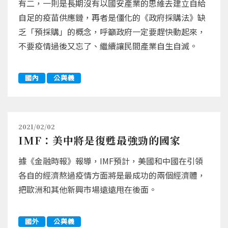
有二，一則是長期沒有以國安產業的思維去建立自給
自足的疫苗供應鏈，再者是僵化的《政府採購法》缺
乏「預採購」的概念，呼籲政府一定要趕快動起來，
不要疫情過後又忘了、繼續讓民間產業自生自滅。
國內
公與義
2021/02/02
IMF：美中將是復甦最強勁的國家
據《金融時報》報導，IMF預計，美國和中國在引領
各自的經濟熬過疫情方面將是最成功的兩個經濟體，
把歐洲和其他新興市場遠遠甩在後面。
國外
公與義