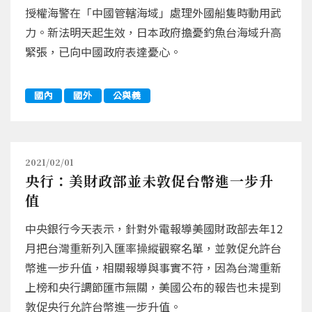
授權海警在「中國管轄海域」處理外國船隻時動用武
力。新法明天起生效，日本政府擔憂釣魚台海域升高
緊張，已向中國政府表達憂心。
國內
國外
公與義
2021/02/01
央行：美財政部並未敦促台幣進一步升
值
中央銀行今天表示，針對外電報導美國財政部去年12
月把台灣重新列入匯率操縱觀察名單，並敦促允許台
幣進一步升值，相關報導與事實不符，因為台灣重新
上榜和央行調節匯市無關，美國公布的報告也未提到
敦促央行允許台幣進一步升值。