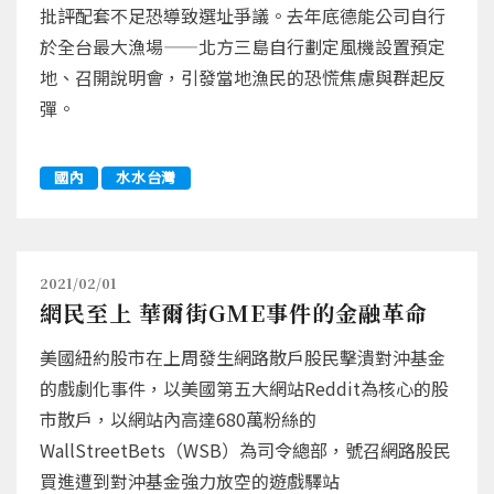
批評配套不足恐導致選址爭議。去年底德能公司自行
於全台最大漁場——北方三島自行劃定風機設置預定
地、召開說明會，引發當地漁民的恐慌焦慮與群起反
彈。
國內
水水台灣
2021/02/01
網民至上 華爾街GME事件的金融革命
美國紐約股市在上周發生網路散戶股民擊潰對沖基金
的戲劇化事件，以美國第五大網站Reddit為核心的股
市散戶，以網站內高達680萬粉絲的
WallStreetBets（WSB）為司令總部，號召網路股民
買進遭到對沖基金強力放空的遊戲驛站