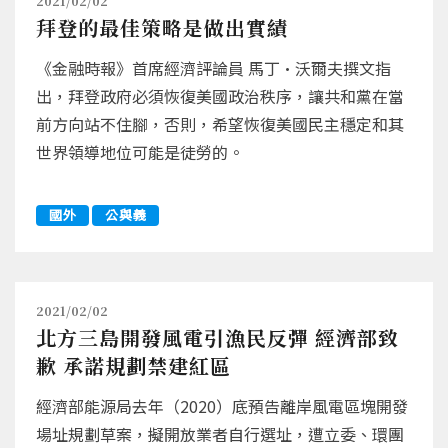
2021/02/02
拜登的最佳策略是做出實績
《金融時報》首席經濟評論員 馬丁•沃爾夫撰文指
出，拜登政府必須恢復美國政治秩序，讓共和黨在當
前方向站不住腳，否則，希望恢復美國民主穩定和其
世界領導地位可能是徒勞的。
國外
公與義
2021/02/02
北方三島開發風電引漁民反彈 經濟部致
歉 承諾規劃禁建紅區
經濟部能源局去年（2020）底預告離岸風電區塊開發
場址規劃草案，擬開放業者自行選址，遭立委、環團