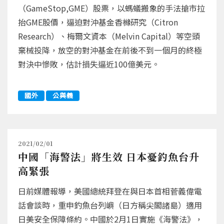
（GameStop,GME）股票，以螞蟻搬象的手法搶市拉
抬GME股價，逼迫對沖基金香櫞研究（Citron
Research）、梅爾文資本（Melvin Capital）等空頭
棄械投降，放空的對沖基金在前後不到一個月的終極
對決中慘敗，估計損失逼近100億美元。
國外
公與義
2021/02/01
中國「海警法」將生效 日本憂釣魚台升
高緊張
日前媒體報導，美國總統拜登在與日本首相菅義偉電
話會談時，重申釣魚台列嶼（日方稱尖閣諸島）適用
日美安全保障條約。中國於2月1日實施《海警法》，