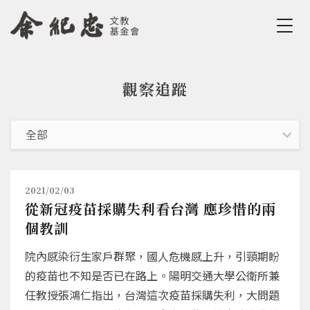
Jump to Main content
Jump to Navigation
觀察追蹤
您在這裡
2021/02/03
從新冠疫苗採購失利看台灣 應珍惜的兩
個教訓
院內感染衍生家戶群聚，國人危機感上升，引頸期盼
的疫苗也不知是否已在路上。陽明交通大學公衛所兼
任教授張鴻仁指出，台灣這次疫苗採購失利，大問題