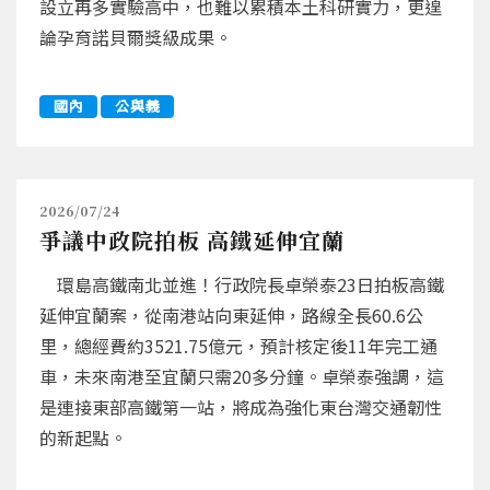
設立再多實驗高中，也難以累積本土科研實力，更遑
論孕育諾貝爾獎級成果。
國內
公與義
2026/07/24
爭議中政院拍板 高鐵延伸宜蘭
環島高鐵南北並進！行政院長卓榮泰23日拍板高鐵
延伸宜蘭案，從南港站向東延伸，路線全長60.6公
里，總經費約3521.75億元，預計核定後11年完工通
車，未來南港至宜蘭只需20多分鐘。卓榮泰強調，這
是連接東部高鐵第一站，將成為強化東台灣交通韌性
的新起點。