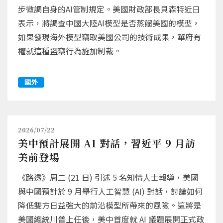
步微調自身的AI管制規定。美國財政部長貝森特近日
表示，將調查中國大陸AI模型是否蒸餾美國的模型，
如果發現海外模型竊取美國公司的技術成果，華府有
權就這種盜竊行為施加制裁。
國外
2026/07/22
美中預計展開 AI 對話，習近平 9 月訪
美前登場
《路透》周二 (21 日) 引述 5 名知情人士報導，美國
與中國預計於 9 月舉行人工智慧 (AI) 對話，討論如何
降低雙方日益強大的前沿模型所帶來的風險。這將是
美國總統川普上任後，美中首度就 AI 議題展開正式政