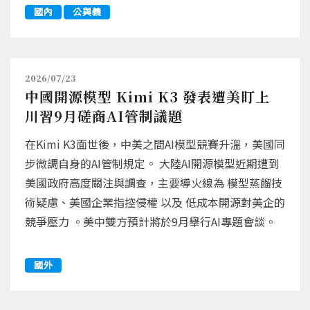
國內
公與義
2026/07/23
中國開源模型 Kimi K3 發表遭美盯上
川習9月磋商AI管制議題
在Kimi K3面世後，中美之間AI模型競賽升溫，美國同
步微調自身的AI管制規定。 大陸AI開源模型近期遭到
美國政府高度關注與調查，主要導火線為 模型蒸餾技
術疑慮、美國企業指控侵權 以及 低成本開源對美企的
競爭壓力 。美中雙方預計將於9月舉行AI專題會談。
國外