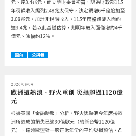
元、達3.4兆元。而立院財委會初審，認為財政部115
年稅課收入編列2.48兆太保守，決定調增6千億追加至
3.08兆元，加計非稅課收入，115年度整體歲入面約
達3.4兆，若以此基礎估算，則明年歲入面僅增約4千
億元、漲幅約12％。
國內
公與義
2026/08/04
歐洲遭熱浪、野火重創 災損超過1120億
元
根據英國「金融時報」分析，野火與熱浪今年席捲歐
洲所造成的損失已逾30億歐元（約新台幣1120億
元），遠超歐盟對一般正常年份的平均災損預估，凸