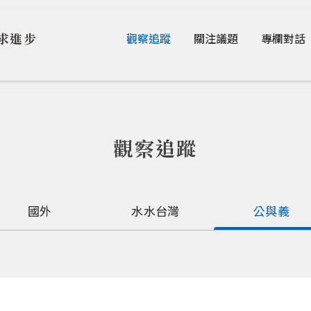
Jump to Main content
Jump to Navigation
求進步
觀察追蹤
關注議題
專欄對話
觀察追蹤
國外
水水台灣
公與義