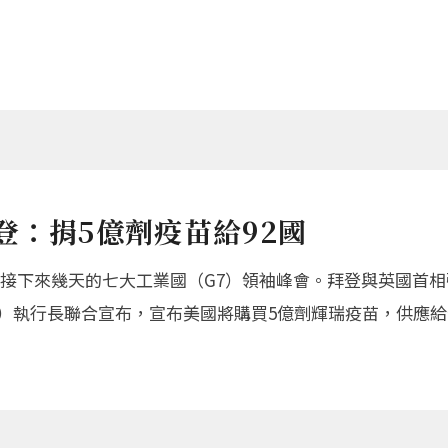
登：捐5億劑疫苗給92國
參加接下來幾天的七大工業國（G7）領袖峰會。拜登與英國首
er）執行長聯合宣布，宣布美國將購買5億劑輝瑞疫苗，供應給