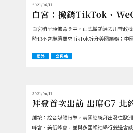
2021/06/11
白宮：撤銷TikTok、W
白宮稍早頒佈命令中，正式撤銷過去川普政權下
時也不會繼續要求TikTok拆分美國業務；中
國外
公與義
2021/06/11
拜登首次出訪 出席G7 北
編按：綜合媒體報導，美國總統拜出發往歐洲
峰會、美俄峰會，並與多國領袖舉行雙邊會談