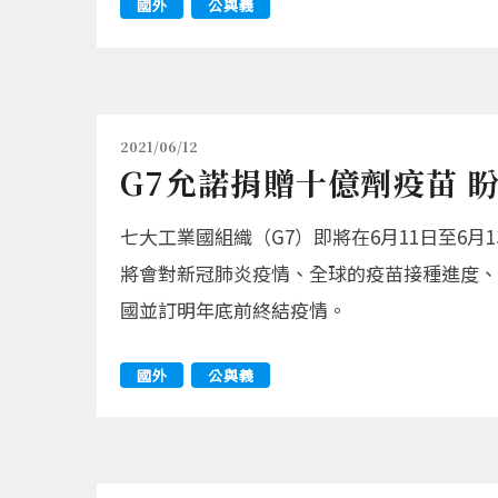
國外
公與義
2021/06/12
G7允諾捐贈十億劑疫苗 
七大工業國組織（G7）即將在6月11日至6
將會對新冠肺炎疫情、全球的疫苗接種進度、
國並訂明年底前終結疫情。
國外
公與義