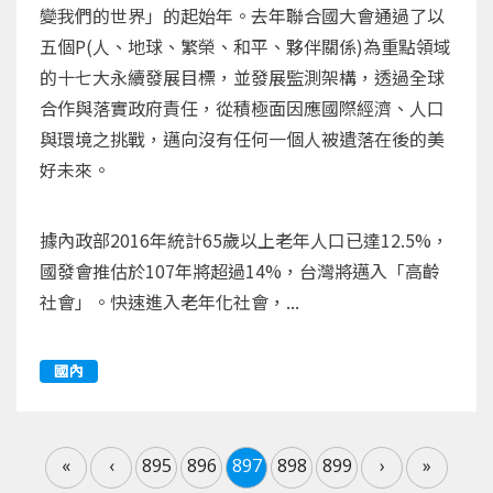
變我們的世界」的起始年。去年聯合國大會通過了以
五個P(人、地球、繁榮、和平、夥伴關係)為重點領域
的十七大永續發展目標，並發展監測架構，透過全球
合作與落實政府責任，從積極面因應國際經濟、人口
與環境之挑戰，邁向沒有任何一個人被遺落在後的美
好未來。
據內政部2016年統計65歲以上老年人口已達12.5%，
國發會推估於107年將超過14%，台灣將邁入「高齡
社會」。快速進入老年化社會，...
國內
«
‹
895
896
897
898
899
›
»