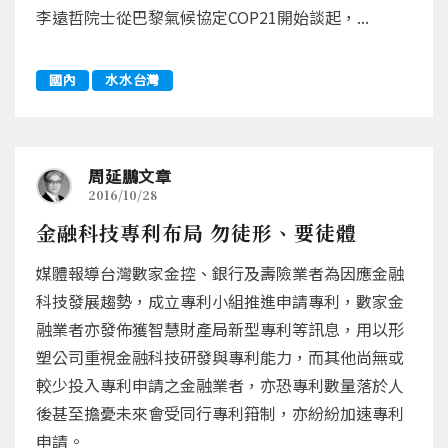
李遠哲院士從巴黎氣候協定COP21開始談起，...
國內
水水台灣
周延鵬文章
2016/10/28
金融科技專利布局 勿徒形、要徒體
媒體報導台灣數家金控、銀行及壽險業者為因應金融
科技發展趨勢，成立專利小組推進申請專利，數家金
融業者亦發佈獲智慧財產局新型專利等訊息，用以形
塑公司重視金融科技研發與專利能力，而其他尚無或
較少投入專利申請之金融業者，亦恐專利數量落於人
後甚至擔憂未來會受同行專利箝制，亦紛紛加速專利
申請。