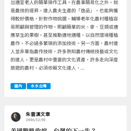
出適宜老人的簡單操作工具。在農事簡易化之外，就
是農技的提昇，達人農夫生產的「逸品」，也能夠獲
得較好價格，針對作物挑選，輔導老年化農村種植容
易照顧與管理的作物，照顧簡單的米、麥、豆類或適
應草生的果樹，甚至推動適地適種，以自然環境種植
農作，不必過多繁瑣的添加技術。另一方面，農村達
人並非單指農作技術，許多熟知農村傳統技藝或文化
的達人，更是農村中重要的文化資產，許多走向深度
旅遊的農村，必須依賴文化達人、...
國內
水水台灣
朱雲漢文章
2016/12/01
美國戰略收縮 台灣的下一步？