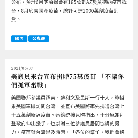
公布，預計6月底前還會有185萬劑AZ及莫德納疫苗抵
台，8月底含國產疫苗，總計可達1000萬劑疫苗到
貨。
國內
公與義
2021/06/07
美議員來台宣布捐贈75萬疫苗 「不讓你
們孤軍奮戰」
美國聯邦參議員譚美、蘇利文及昆斯一行十人，昨搭
乘美國軍機訪問台灣，並宣布美國將率先捐贈台灣七
十五萬劑新冠疫苗。蔡總統接見時指出，十分感謝拜
登政府伸出援手，也感謝三位參議員居間協調的努
力，疫苗對台灣是及時雨，「各位的幫忙，我們會銘