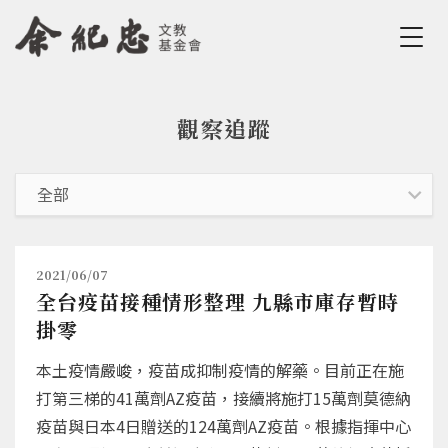
Jump to Main content
Jump to Navigation
觀察追蹤
您在這裡
2021/06/07
全台疫苗接種情形整理 九縣市庫存暫時
掛零
本土疫情嚴峻，疫苗成抑制疫情的解藥。目前正在施
打第三梯的41萬劑AZ疫苗，接續將施打15萬劑莫德納
疫苗與日本4日贈送的124萬劑AZ疫苗。根據指揮中心