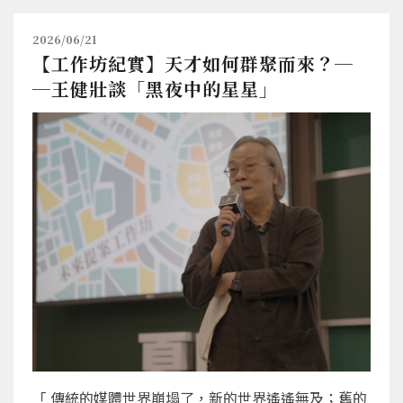
2026/06/21
【工作坊紀實】天才如何群聚而來？─
─王健壯談「黑夜中的星星」
「 傳統的媒體世界崩塌了，新的世界遙遙無及；舊的