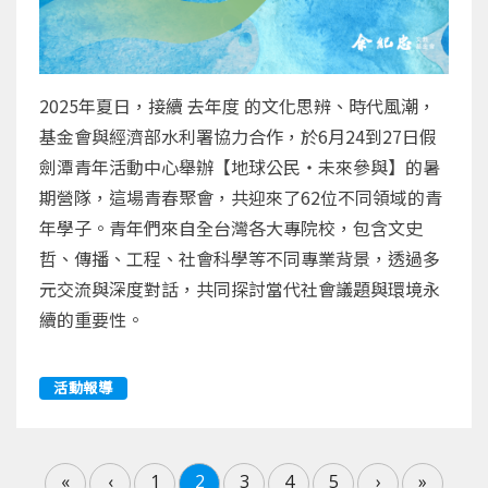
2025年夏日，接續 去年度 的文化思辨、時代風潮，
基金會與經濟部水利署協力合作，於6月24到27日假
劍潭青年活動中心舉辦【地球公民・未來參與】的暑
期營隊，這場青春聚會，共迎來了62位不同領域的青
年學子。青年們來自全台灣各大專院校，包含文史
哲、傳播、工程、社會科學等不同專業背景，透過多
元交流與深度對話，共同探討當代社會議題與環境永
續的重要性。
活動報導
«
‹
1
2
3
4
5
›
»