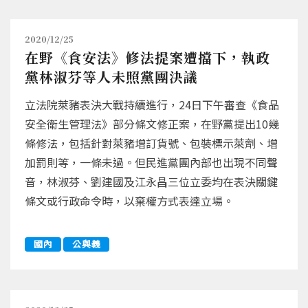
2020/12/25
在野《食安法》修法提案遭擋下，執政
黨林淑芬等人未照黨團決議
立法院萊豬表決大戰持續進行，24日下午審查《食品
安全衛生管理法》部分條文修正案，在野黨提出10幾
條修法，包括針對萊豬增訂貨號、包裝標示萊劑、增
加罰則等，一條未過。但民進黨團內部也出現不同聲
音，林淑芬、劉建國及江永昌三位立委均在表決關鍵
條文或行政命令時，以棄權方式表達立場。
國內
公與義