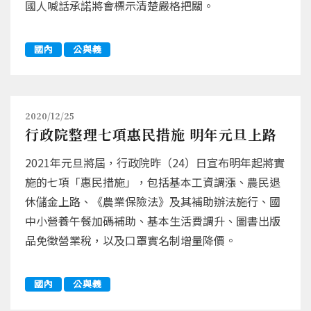
國人喊話承諾將會標示清楚嚴格把關。
國內
公與義
2020/12/25
行政院整理七項惠民措施 明年元旦上路
2021年元旦將屆，行政院昨（24）日宣布明年起將實
施的七項「惠民措施」，包括基本工資調漲、農民退
休儲金上路、《農業保險法》及其補助辦法施行、國
中小營養午餐加碼補助、基本生活費調升、圖書出版
品免徵營業稅，以及口罩實名制增量降價。
國內
公與義