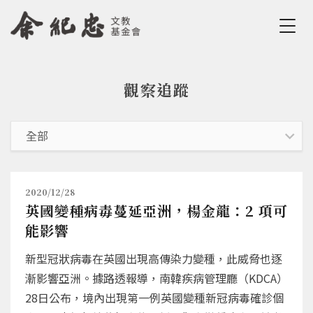
Jump to Main content
Jump to Navigation
觀察追蹤
您在這裡
2020/12/28
英國變種病毒蔓延亞洲，楊金龍：2 項可
能影響
新型冠狀病毒在英國出現高傳染力變種，此威脅也逐
漸影響亞洲。據路透報導，南韓疾病管理廳（KDCA）
28日公布，境內出現第一例英國變種新冠病毒確診個